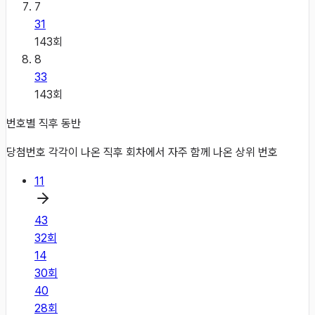
7
31
143
회
8
33
143
회
번호별 직후 동반
당첨번호 각각이 나온 직후 회차에서 자주 함께 나온 상위 번호
11
43
32
회
14
30
회
40
28
회