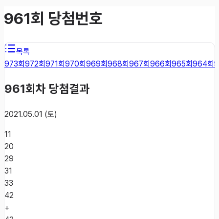
961
회 당첨번호
목록
973
회
972
회
971
회
970
회
969
회
968
회
967
회
966
회
965
회
964
회
9
961
회차 당첨결과
2021.05.01 (토)
11
20
29
31
33
42
+