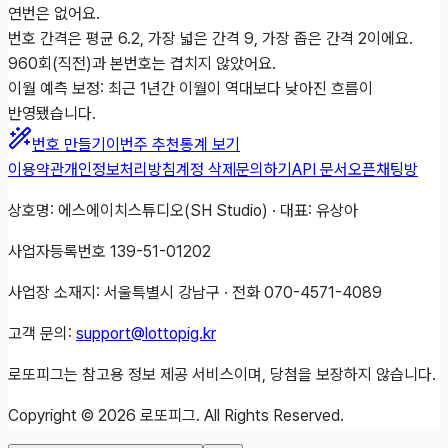
연번은 없어요.
번호 간격은 평균 6.2, 가장 넓은 간격 9, 가장 좁은 간격 2이에요.
960회(직전)과 본번호는 겹치지 않았어요.
이월 예측 보정: 최근 1년간 이월이 역대보다 낮아진 흐름이
반영됐습니다.
번호 만들기
이번주 추천
통계 보기
이용약관
개인정보처리방침
계정 삭제
문의하기
API 문서
오픈채팅방
상호명: 에스에이치스튜디오(SH Studio) · 대표: 유상아
사업자등록번호 139-51-01202
사업장 소재지: 서울특별시 강남구 · 전화 070-4571-4089
고객 문의:
support@lottopig.kr
로또피그는 참고용 정보 제공 서비스이며, 당첨을 보장하지 않습니다.
Copyright ©
2026
로또피그. All Rights Reserved.