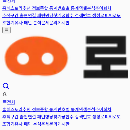
전체
홈
히스토리
추천 정보
종합 통계
번호별 통계
엑셀분석
추이
회차
추적
구간 출현
연결 패턴
명당찾기
궁합수 검색
번호 생성
로피AI
로또
조합기
유사 패턴 분석
운세
문의게시판
전체
홈
히스토리
추천 정보
종합 통계
번호별 통계
엑셀분석
추이
회차
추적
구간 출현
연결 패턴
명당찾기
궁합수 검색
번호 생성
로피AI
로또
조합기
유사 패턴 분석
운세
문의게시판