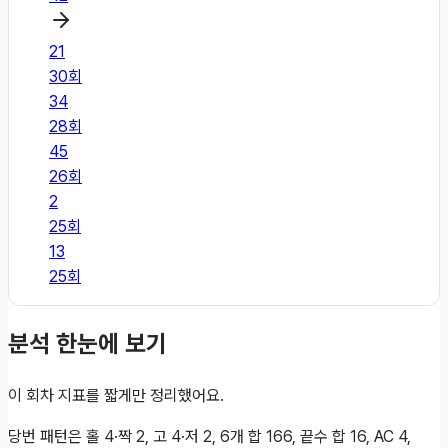
21
30
회
34
28
회
45
26
회
2
25
회
13
25
회
분석 한눈에 보기
이 회차 지표를 짧게만 정리했어요.
당번 패턴은 홀 4·짝 2, 고 4·저 2, 6개 합 166, 끝수 합 16, AC 4,