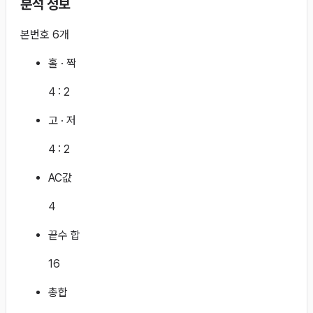
분석 정보
본번호 6개
홀 · 짝
4
:
2
고 · 저
4
:
2
AC값
4
끝수 합
16
총합