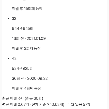
이월 후 15회째 등장
33
944→945회
16회 전
· 2021.01.09
이월 후 3회째 등장
42
924→925회
36회 전
· 2020.08.22
이월 후 4회째 등장
최근 이월 추이
(최근
30
회)
평균 이월
0.67
개
(전체 기준 약
0.62
개)
·
이월 있음
57
%