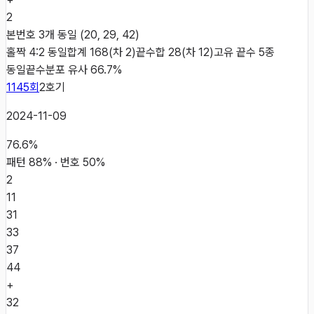
2
본번호 3개 동일 (20, 29, 42)
홀짝 4:2 동일
합계 168(차 2)
끝수합 28(차 12)
고유 끝수 5종
동일
끝수분포 유사 66.7%
1145
회
2
호기
2024-11-09
76.6
%
패턴
88
% · 번호
50
%
2
11
31
33
37
44
+
32