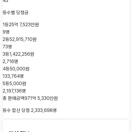
43
등수별 당첨금
1등
25억 7,523만원
9
명
2등
52,915,710원
73
명
3등
1,422,256원
2,716
명
4등
50,000원
133,764
명
5등
5,000원
2,197,136
명
총 판매금액
971억 5,330만원
등수 합산 당첨
2,333,698
명