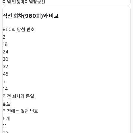
이월 발생
미이월
평균선
직전 회차(
960
회)와 비교
960
회 당첨 번호
2
18
24
30
32
45
+
14
직전 회차와 동일
없음
직전에는 없던 번호
6개
11