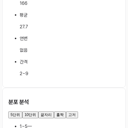
166
평균
27.7
연번
없음
간격
2~9
분포 분석
5단위
10단위
끝자리
홀짝
고저
1~5
—