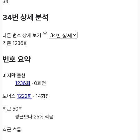
34
34
번 상세 분석
다른 번호 상세 보기
기준
1236
회
번호 요약
마지막 출현
1236
회
·
0
회전
보너스
1222
회
·
14
회전
최근
50
회
평균보다 25% 적음
최근 흐름