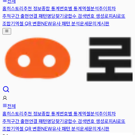
전체
홈
히스토리
추천 정보
종합 통계
번호별 통계
엑셀분석
추이
회차
추적
구간 출현
연결 패턴
명당찾기
궁합수 검색
번호 생성
로피AI
로또
조합기
엑셀 QR 변환
NEW
유사 패턴 분석
운세
문의게시판
전체
홈
히스토리
추천 정보
종합 통계
번호별 통계
엑셀분석
추이
회차
추적
구간 출현
연결 패턴
명당찾기
궁합수 검색
번호 생성
로피AI
로또
조합기
엑셀 QR 변환
NEW
유사 패턴 분석
운세
문의게시판