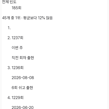
전체 빈도
185
회
45개 중
1
위 ·
평균보다 12% 많음
1237
회
이번 주
직전 회차 출현
1236
회
2026-08-08
6회 쉬고 출현
1229
회
2026-06-20