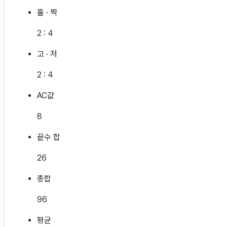
홀 · 짝
2
:
4
고 · 저
2
:
4
AC값
8
끝수 합
26
총합
96
평균