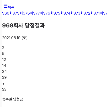
목록
980
회
979
회
978
회
977
회
976
회
975
회
974
회
973
회
972
회
971
회
9
968
회차 당첨결과
2021.06.19 (토)
2
5
12
14
24
39
+
33
등수별 당첨금