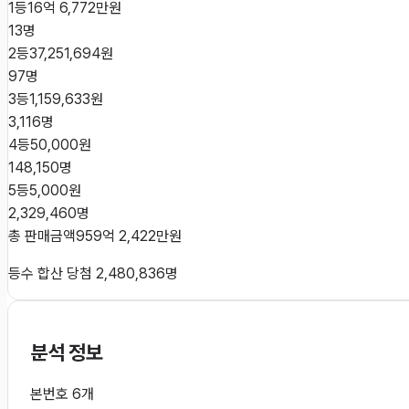
1등
16억 6,772만원
13
명
2등
37,251,694원
97
명
3등
1,159,633원
3,116
명
4등
50,000원
148,150
명
5등
5,000원
2,329,460
명
총 판매금액
959억 2,422만원
등수 합산 당첨
2,480,836
명
분석 정보
본번호 6개