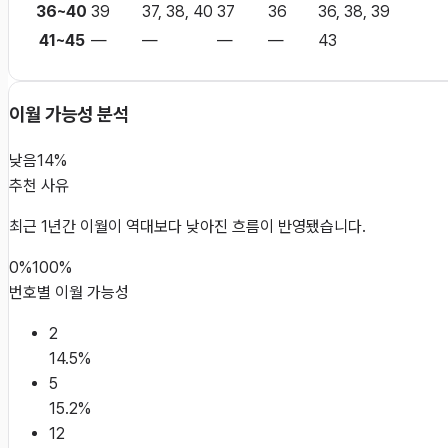
36~40
39
37, 38, 40
37
36
36, 38, 39
41~45
—
—
—
—
43
이월 가능성 분석
낮음
14%
추천 사유
최근 1년간 이월이 역대보다 낮아진 흐름이 반영됐습니다.
0%
100%
번호별 이월 가능성
2
14.5
%
5
15.2
%
12