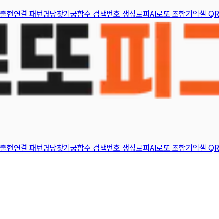
 출현
연결 패턴
명당찾기
궁합수 검색
번호 생성
로피AI
로또 조합기
엑셀 QR
 출현
연결 패턴
명당찾기
궁합수 검색
번호 생성
로피AI
로또 조합기
엑셀 QR