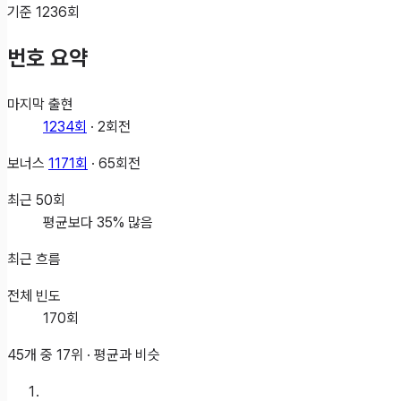
기준
1236
회
번호 요약
마지막 출현
1234
회
·
2
회전
보너스
1171
회
·
65
회전
최근
50
회
평균보다 35% 많음
최근 흐름
전체 빈도
170
회
45개 중
17
위 ·
평균과 비슷