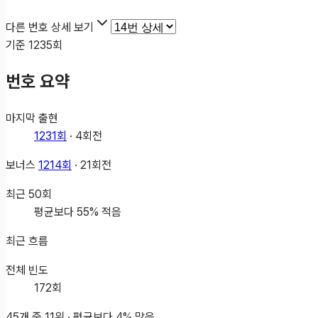
다른 번호 상세 보기
기준
1235
회
번호 요약
마지막 출현
1231
회
·
4
회전
보너스
1214
회
·
21
회전
최근
50
회
평균보다 55% 적음
최근 흐름
전체 빈도
172
회
45개 중
11
위 ·
평균보다 4% 많음