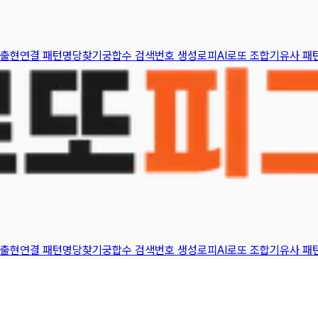
 출현
연결 패턴
명당찾기
궁합수 검색
번호 생성
로피AI
로또 조합기
유사 패
 출현
연결 패턴
명당찾기
궁합수 검색
번호 생성
로피AI
로또 조합기
유사 패