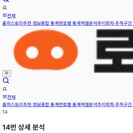
전체
홈
히스토리
추천 정보
종합 통계
번호별 통계
엑셀분석
추이
회차 추적
구간
전체
홈
히스토리
추천 정보
종합 통계
번호별 통계
엑셀분석
추이
회차 추적
구간
14
14
번 상세 분석