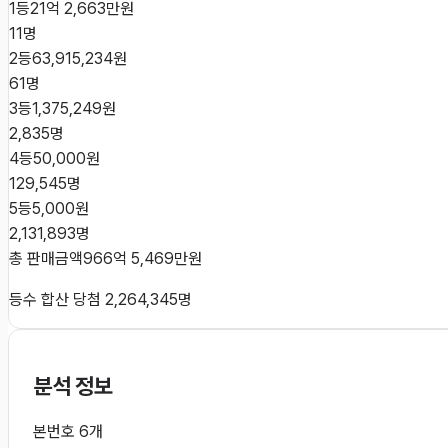
1등
21억 2,663만원
11
명
2등
63,915,234원
61
명
3등
1,375,249원
2,835
명
4등
50,000원
129,545
명
5등
5,000원
2,131,893
명
총 판매금액
966억 5,469만원
등수 합산 당첨
2,264,345
명
분석 정보
본번호 6개