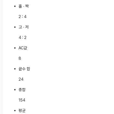
홀 · 짝
2
:
4
고 · 저
4
:
2
AC값
8
끝수 합
24
총합
154
평균