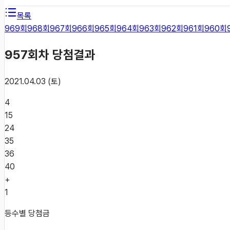
목록
969
회
968
회
967
회
966
회
965
회
964
회
963
회
962
회
961
회
960
회
957
회차 당첨결과
2021.04.03 (토)
4
15
24
35
36
40
+
1
등수별 당첨금