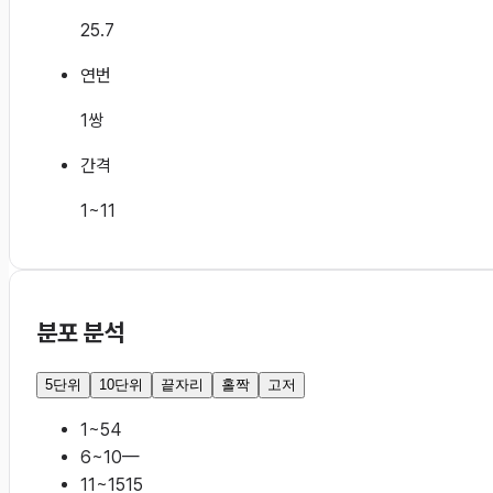
25.7
연번
1쌍
간격
1~11
분포 분석
5단위
10단위
끝자리
홀짝
고저
1~5
4
6~10
—
11~15
15