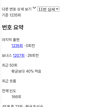
다른 번호 상세 보기
기준
1235
회
번호 요약
마지막 출현
1235
회
·
0
회전
보너스
1207
회
·
28
회전
최근
50
회
평균보다 40% 적음
최근 흐름
전체 빈도
166
회
45개 중
23
위 ·
평균과 비슷