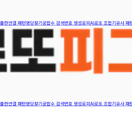
 출현
연결 패턴
명당찾기
궁합수 검색
번호 생성
로피AI
로또 조합기
유사 패
 출현
연결 패턴
명당찾기
궁합수 검색
번호 생성
로피AI
로또 조합기
유사 패