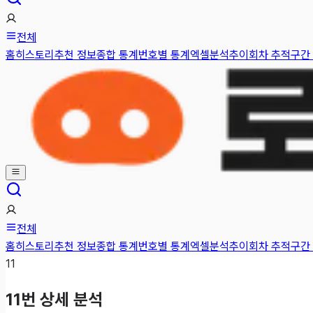
전체
홈
히스토리
추천 정보
종합 통계
번호별 통계
엑셀분석
추이
회차 추적
구간
전체
홈
히스토리
추천 정보
종합 통계
번호별 통계
엑셀분석
추이
회차 추적
구간
11
11
번 상세 분석