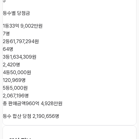
5
등수별 당첨금
1등
33억 9,002만원
7
명
2등
61,797,294원
64
명
3등
1,634,309원
2,420
명
4등
50,000원
120,969
명
5등
5,000원
2,067,196
명
총 판매금액
960억 4,928만원
등수 합산 당첨
2,190,656
명