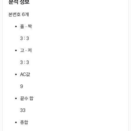
분석 정보
본번호 6개
홀 · 짝
3
:
3
고 · 저
3
:
3
AC값
9
끝수 합
33
총합