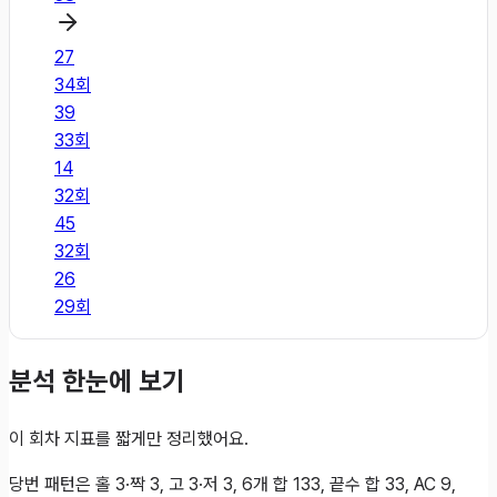
27
34
회
39
33
회
14
32
회
45
32
회
26
29
회
분석 한눈에 보기
이 회차 지표를 짧게만 정리했어요.
당번 패턴은 홀 3·짝 3, 고 3·저 3, 6개 합 133, 끝수 합 33, AC 9,