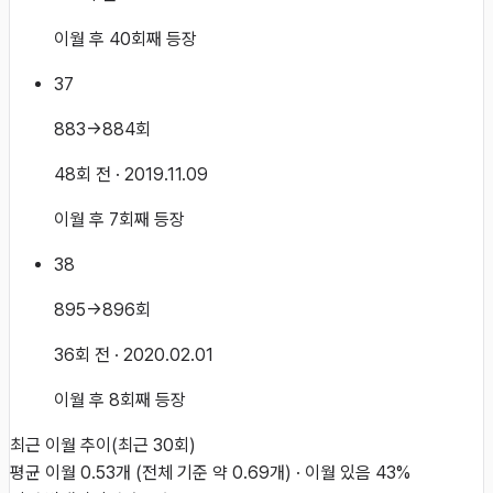
이월 후 40회째 등장
37
883→884회
48회 전
· 2019.11.09
이월 후 7회째 등장
38
895→896회
36회 전
· 2020.02.01
이월 후 8회째 등장
최근 이월 추이
(최근
30
회)
평균 이월
0.53
개
(전체 기준 약
0.69
개)
·
이월 있음
43
%