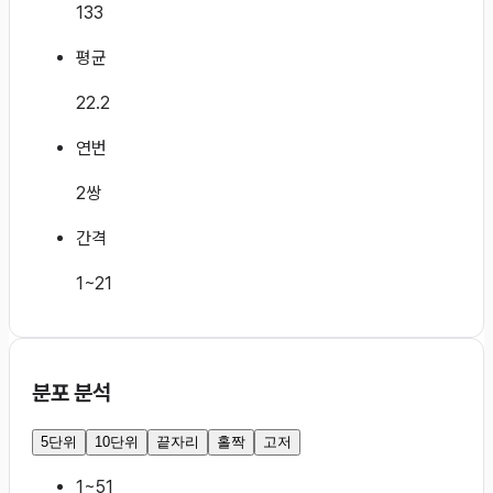
133
평균
22.2
연번
2쌍
간격
1~21
분포 분석
5단위
10단위
끝자리
홀짝
고저
1~5
1