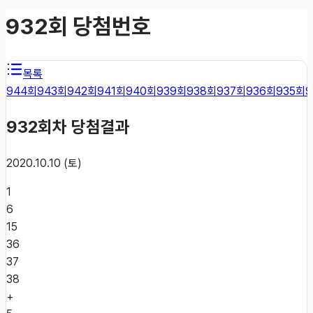
932
회 당첨번호
목록
944
회
943
회
942
회
941
회
940
회
939
회
938
회
937
회
936
회
935
회
9
932
회차 당첨결과
2020.10.10 (토)
1
6
15
36
37
38
+