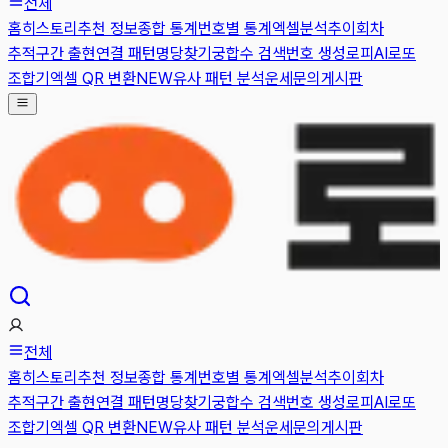
전체
홈
히스토리
추천 정보
종합 통계
번호별 통계
엑셀분석
추이
회차
추적
구간 출현
연결 패턴
명당찾기
궁합수 검색
번호 생성
로피AI
로또
조합기
엑셀 QR 변환
NEW
유사 패턴 분석
운세
문의게시판
전체
홈
히스토리
추천 정보
종합 통계
번호별 통계
엑셀분석
추이
회차
추적
구간 출현
연결 패턴
명당찾기
궁합수 검색
번호 생성
로피AI
로또
조합기
엑셀 QR 변환
NEW
유사 패턴 분석
운세
문의게시판