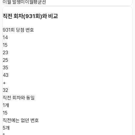
이월 발생
미이월
평균선
직전 회차(
931
회)와 비교
931
회 당첨 번호
14
15
23
25
35
43
+
32
직전 회차와 동일
1개
15
직전에는 없던 번호
5개