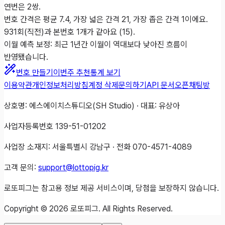
연번은 2쌍.
번호 간격은 평균 7.4, 가장 넓은 간격 21, 가장 좁은 간격 1이에요.
931회(직전)과 본번호 1개가 같아요 (15).
이월 예측 보정: 최근 1년간 이월이 역대보다 낮아진 흐름이
반영됐습니다.
번호 만들기
이번주 추천
통계 보기
이용약관
개인정보처리방침
계정 삭제
문의하기
API 문서
오픈채팅방
상호명: 에스에이치스튜디오(SH Studio) · 대표: 유상아
사업자등록번호 139-51-01202
사업장 소재지: 서울특별시 강남구 · 전화 070-4571-4089
고객 문의:
support@lottopig.kr
로또피그는 참고용 정보 제공 서비스이며, 당첨을 보장하지 않습니다.
Copyright ©
2026
로또피그. All Rights Reserved.