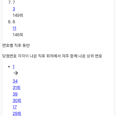
7
3
149
회
8
11
146
회
번호별 직후 동반
당첨번호 각각이 나온 직후 회차에서 자주 함께 나온 상위 번호
1
34
31
회
39
30
회
17
29
회