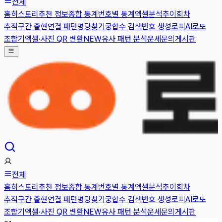
전체
홈
히스토리
추천 정보
종합 통계
번호별 통계
엑셀분석
추이
회차
추적
구간 출현
연결 패턴
명당찾기
궁합수 검색
번호 생성
로피AI
로또
조합기
엑셀·사진 QR 변환
NEW
유사 패턴 분석
운세
문의게시판
전체
홈
히스토리
추천 정보
종합 통계
번호별 통계
엑셀분석
추이
회차
추적
구간 출현
연결 패턴
명당찾기
궁합수 검색
번호 생성
로피AI
로또
조합기
엑셀·사진 QR 변환
NEW
유사 패턴 분석
운세
문의게시판