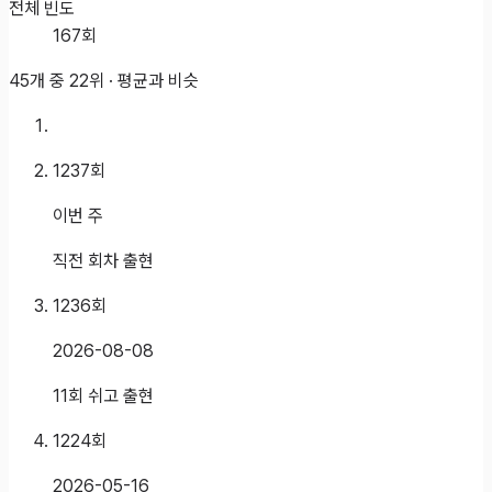
전체 빈도
167
회
45개 중
22
위 ·
평균과 비슷
1237
회
이번 주
직전 회차 출현
1236
회
2026-08-08
11회 쉬고 출현
1224
회
2026-05-16