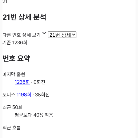
21
21
번 상세 분석
다른 번호 상세 보기
기준
1236
회
번호 요약
마지막 출현
1236
회
·
0
회전
보너스
1198
회
·
38
회전
최근
50
회
평균보다 40% 적음
최근 흐름