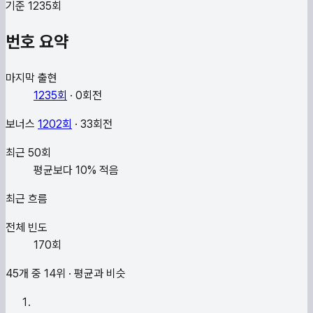
기준
1235
회
번호 요약
마지막 출현
1235
회
·
0
회전
보너스
1202
회
·
33
회전
최근
50
회
평균보다 10% 적음
최근 흐름
전체 빈도
170
회
45개 중
14
위 ·
평균과 비슷