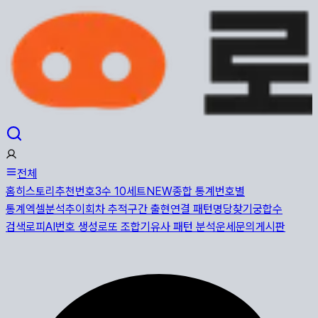
전체
홈
히스토리
추천번호
3수 10세트
NEW
종합 통계
번호별
통계
엑셀분석
추이
회차 추적
구간 출현
연결 패턴
명당찾기
궁합수
검색
로피AI
번호 생성
로또 조합기
유사 패턴 분석
운세
문의게시판