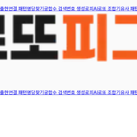
 출현
연결 패턴
명당찾기
궁합수 검색
번호 생성
로피AI
로또 조합기
유사 패
 출현
연결 패턴
명당찾기
궁합수 검색
번호 생성
로피AI
로또 조합기
유사 패