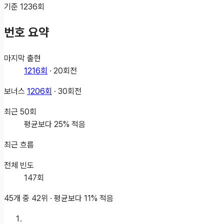
기준
1236
회
번호 요약
마지막 출현
1216
회
·
20
회전
보너스
1206
회
·
30
회전
최근
50
회
평균보다 25% 적음
최근 흐름
전체 빈도
147
회
45개 중
42
위 ·
평균보다 11% 적음