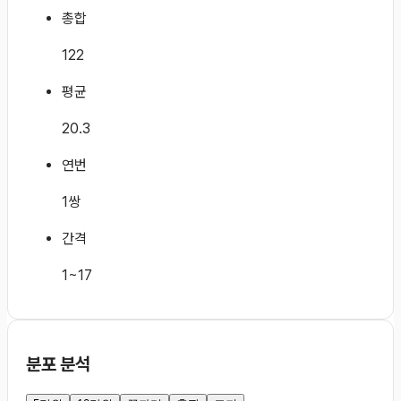
총합
122
평균
20.3
연번
1쌍
간격
1~17
분포 분석