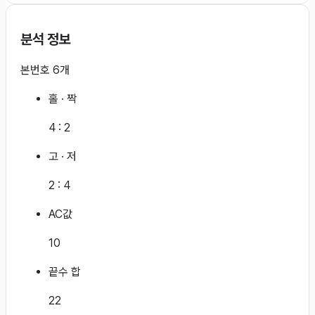
분석 정보
본번호 6개
홀 · 짝
4
:
2
고 · 저
2
:
4
AC값
10
끝수 합
22