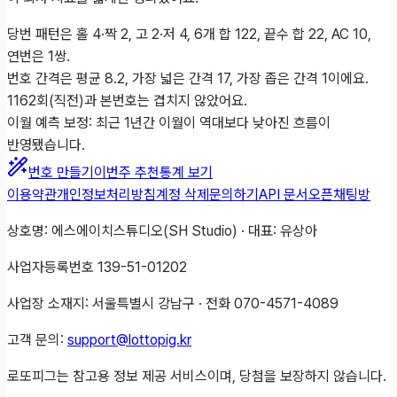
당번 패턴은 홀 4·짝 2, 고 2·저 4, 6개 합 122, 끝수 합 22, AC 10,
연번은 1쌍.
번호 간격은 평균 8.2, 가장 넓은 간격 17, 가장 좁은 간격 1이에요.
1162회(직전)과 본번호는 겹치지 않았어요.
이월 예측 보정: 최근 1년간 이월이 역대보다 낮아진 흐름이
반영됐습니다.
번호 만들기
이번주 추천
통계 보기
이용약관
개인정보처리방침
계정 삭제
문의하기
API 문서
오픈채팅방
상호명: 에스에이치스튜디오(SH Studio) · 대표: 유상아
사업자등록번호 139-51-01202
사업장 소재지: 서울특별시 강남구 · 전화 070-4571-4089
고객 문의:
support@lottopig.kr
로또피그는 참고용 정보 제공 서비스이며, 당첨을 보장하지 않습니다.