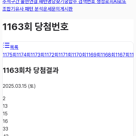
추적
구간 출현
연결 패턴
명당찾기
궁합수 검색
번호 생성
로피AI
로또
조합기
유사 패턴 분석
운세
문의게시판
1163
회 당첨번호
목록
1175
회
1174
회
1173
회
1172
회
1171
회
1170
회
1169
회
1168
회
1167
회
11
1163
회차 당첨결과
2025.03.15 (토)
2
13
15
16
33