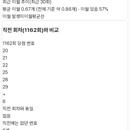
최근 이월 추이
(최근
30
회)
평균 이월
0.67
개
(전체 기준 약
0.86
개)
·
이월 있음
57
%
이월 발생
미이월
평균선
직전 회차(
1162
회)와 비교
1162
회 당첨 번호
20
21
22
25
28
29
+
6
직전 회차와 동일
없음
직전에는 없던 번호