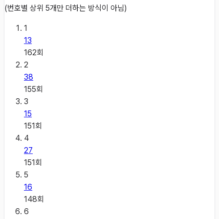
(번호별 상위 5개만 더하는 방식이 아님)
1
13
162
회
2
38
155
회
3
15
151
회
4
27
151
회
5
16
148
회
6