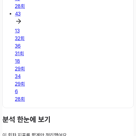
28
회
43
13
32
회
36
31
회
18
29
회
34
29
회
6
28
회
분석 한눈에 보기
이 회차 지표를 짧게만 정리했어요.