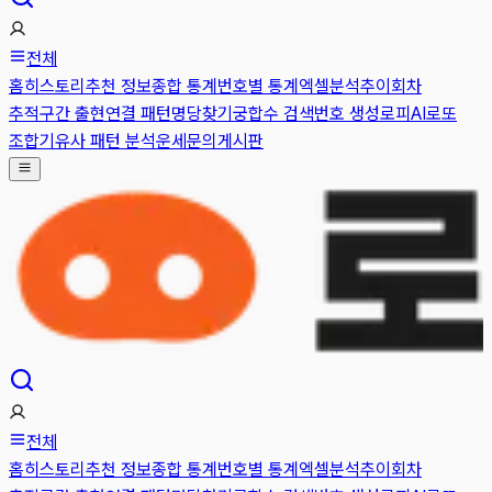
전체
홈
히스토리
추천 정보
종합 통계
번호별 통계
엑셀분석
추이
회차
추적
구간 출현
연결 패턴
명당찾기
궁합수 검색
번호 생성
로피AI
로또
조합기
유사 패턴 분석
운세
문의게시판
전체
홈
히스토리
추천 정보
종합 통계
번호별 통계
엑셀분석
추이
회차