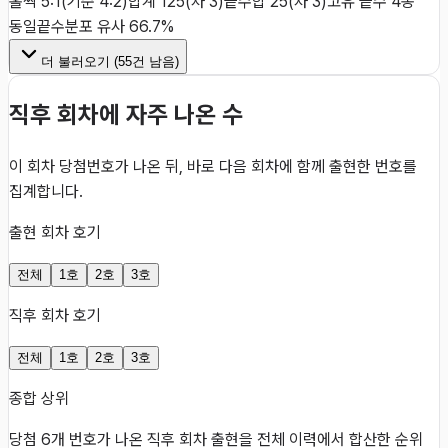
홀짝 5:1(기준 4:2)
합계 125(차 3)
끝수합 25(차 3)
고유 끝수 4종
동일
끝수분포 유사 66.7%
더 불러오기 (
55
건 남음)
직후 회차에 자주 나온 수
이 회차 당첨번호가 나온 뒤, 바로 다음 회차에 함께 출현한 번호를
집계합니다.
출현 회차 호기
전체
1호
2호
3호
직후 회차 호기
전체
1호
2호
3호
종합 상위
당첨 6개 번호가 나온 직후 회차 출현을 전체 이력에서 합산한 순위