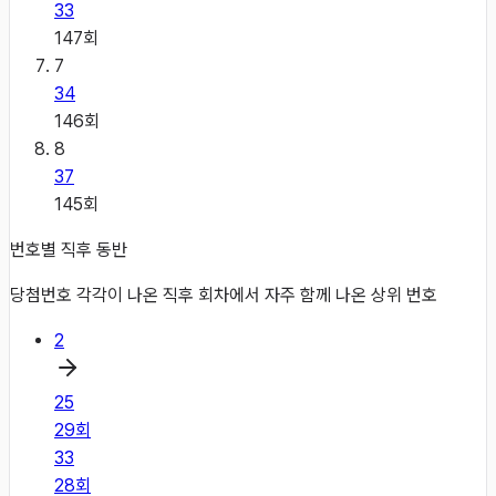
33
147
회
7
34
146
회
8
37
145
회
번호별 직후 동반
당첨번호 각각이 나온 직후 회차에서 자주 함께 나온 상위 번호
2
25
29
회
33
28
회