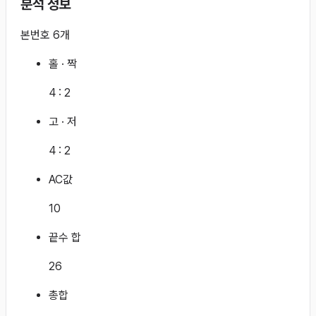
분석 정보
본번호 6개
홀 · 짝
4
:
2
고 · 저
4
:
2
AC값
10
끝수 합
26
총합