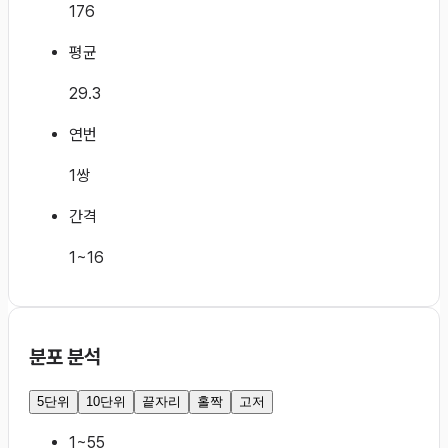
176
평균
29.3
연번
1쌍
간격
1~16
분포 분석
5단위
10단위
끝자리
홀짝
고저
1~5
5