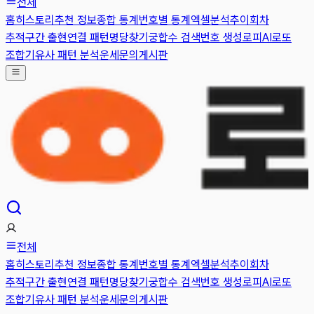
전체
홈
히스토리
추천 정보
종합 통계
번호별 통계
엑셀분석
추이
회차
추적
구간 출현
연결 패턴
명당찾기
궁합수 검색
번호 생성
로피AI
로또
조합기
유사 패턴 분석
운세
문의게시판
전체
홈
히스토리
추천 정보
종합 통계
번호별 통계
엑셀분석
추이
회차
추적
구간 출현
연결 패턴
명당찾기
궁합수 검색
번호 생성
로피AI
로또
조합기
유사 패턴 분석
운세
문의게시판