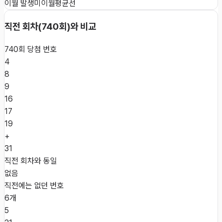
이월 발생
미이월
평균선
직전 회차(
740
회)와 비교
740
회 당첨 번호
4
8
9
16
17
19
+
31
직전 회차와 동일
없음
직전에는 없던 번호
6개
5