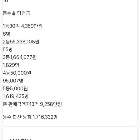
16
등수별 당첨금
1등
30억 4,359만원
6
명
2등
55,338,108원
55
명
3등
1,664,077원
1,829
명
4등
50,000원
95,007
명
5등
5,000원
1,619,435
명
총 판매금액
743억 9,258만원
등수 합산 당첨
1,716,332
명