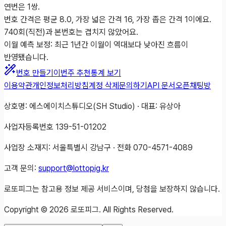
연번은 1쌍.
번호 간격은 평균 8.0, 가장 넓은 간격 16, 가장 좁은 간격 1이에요.
740회(직전)과 본번호는 겹치지 않았어요.
이월 예측 보정: 최근 1년간 이월이 역대보다 낮아진 흐름이
반영됐습니다.
번호 만들기
이번주 추천
통계 보기
이용약관
개인정보처리방침
계정 삭제
문의하기
API 문서
오픈채팅방
상호명: 에스에이치스튜디오(SH Studio) · 대표: 유상아
사업자등록번호 139-51-01202
사업장 소재지: 서울특별시 강남구 · 전화 070-4571-4089
고객 문의:
support@lottopig.kr
로또피그는 참고용 정보 제공 서비스이며, 당첨을 보장하지 않습니다.
Copyright ©
2026
로또피그. All Rights Reserved.