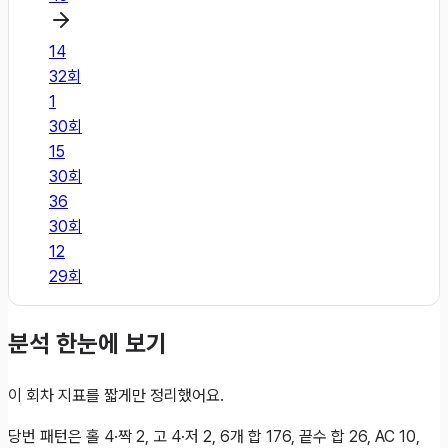
14
32
회
1
30
회
15
30
회
36
30
회
12
29
회
분석 한눈에 보기
이 회차 지표를 짧게만 정리했어요.
당번 패턴은 홀 4·짝 2, 고 4·저 2, 6개 합 176, 끝수 합 26, AC 10,