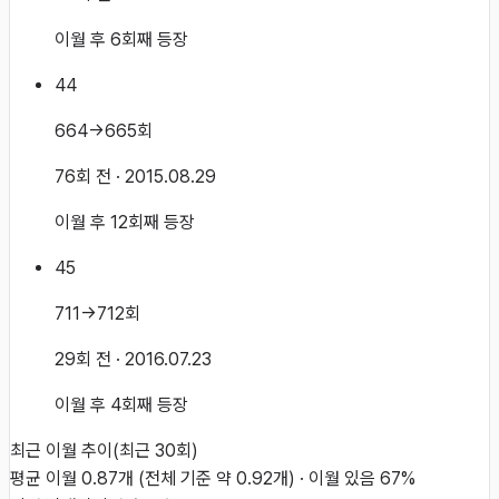
이월 후 6회째 등장
44
664→665회
76회 전
· 2015.08.29
이월 후 12회째 등장
45
711→712회
29회 전
· 2016.07.23
이월 후 4회째 등장
최근 이월 추이
(최근
30
회)
평균 이월
0.87
개
(전체 기준 약
0.92
개)
·
이월 있음
67
%