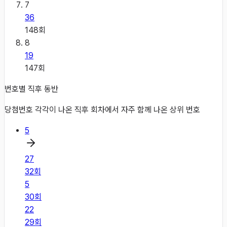
7
36
148
회
8
19
147
회
번호별 직후 동반
당첨번호 각각이 나온 직후 회차에서 자주 함께 나온 상위 번호
5
27
32
회
5
30
회
22
29
회