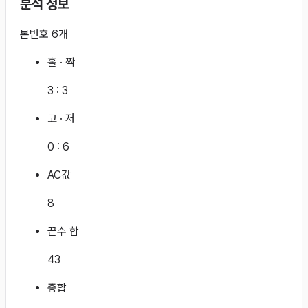
분석 정보
본번호 6개
홀 · 짝
3
:
3
고 · 저
0
:
6
AC값
8
끝수 합
43
총합