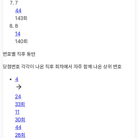
7
44
143
회
8
14
140
회
번호별 직후 동반
당첨번호 각각이 나온 직후 회차에서 자주 함께 나온 상위 번호
4
24
33
회
11
30
회
44
28
회