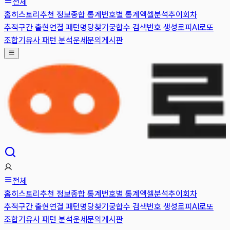
전체
홈
히스토리
추천 정보
종합 통계
번호별 통계
엑셀분석
추이
회차
추적
구간 출현
연결 패턴
명당찾기
궁합수 검색
번호 생성
로피AI
로또
조합기
유사 패턴 분석
운세
문의게시판
전체
홈
히스토리
추천 정보
종합 통계
번호별 통계
엑셀분석
추이
회차
추적
구간 출현
연결 패턴
명당찾기
궁합수 검색
번호 생성
로피AI
로또
조합기
유사 패턴 분석
운세
문의게시판