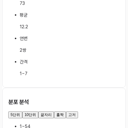
73
평균
12.2
연번
2쌍
간격
1~7
분포 분석
5단위
10단위
끝자리
홀짝
고저
1~5
4