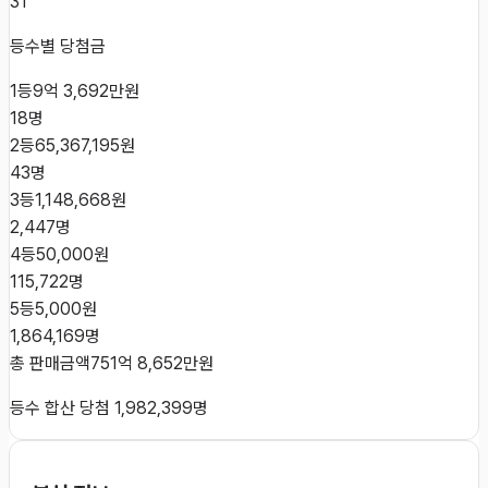
31
등수별 당첨금
1등
9억 3,692만원
18
명
2등
65,367,195원
43
명
3등
1,148,668원
2,447
명
4등
50,000원
115,722
명
5등
5,000원
1,864,169
명
총 판매금액
751억 8,652만원
등수 합산 당첨
1,982,399
명