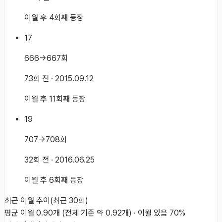
이월 후 4회째 등장
17
666→667회
73회 전
· 2015.09.12
이월 후 11회째 등장
19
707→708회
32회 전
· 2016.06.25
이월 후 6회째 등장
최근 이월 추이
(최근
30
회)
평균 이월
0.90
개
(전체 기준 약
0.92
개)
·
이월 있음
70
%