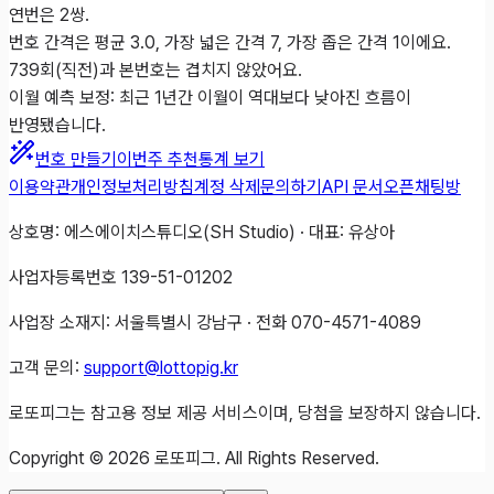
연번은 2쌍.
번호 간격은 평균 3.0, 가장 넓은 간격 7, 가장 좁은 간격 1이에요.
739회(직전)과 본번호는 겹치지 않았어요.
이월 예측 보정: 최근 1년간 이월이 역대보다 낮아진 흐름이
반영됐습니다.
번호 만들기
이번주 추천
통계 보기
이용약관
개인정보처리방침
계정 삭제
문의하기
API 문서
오픈채팅방
상호명: 에스에이치스튜디오(SH Studio) · 대표: 유상아
사업자등록번호 139-51-01202
사업장 소재지: 서울특별시 강남구 · 전화 070-4571-4089
고객 문의:
support@lottopig.kr
로또피그는 참고용 정보 제공 서비스이며, 당첨을 보장하지 않습니다.
Copyright ©
2026
로또피그. All Rights Reserved.