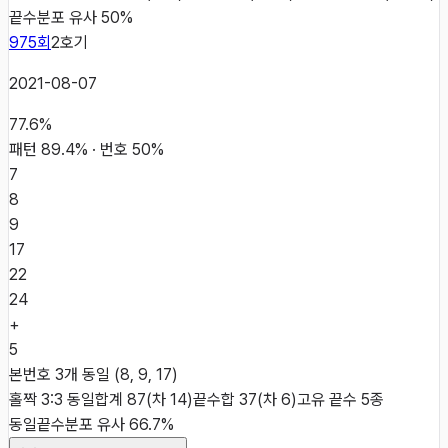
끝수분포 유사 50%
975
회
2
호기
2021-08-07
77.6
%
패턴
89.4
% · 번호
50
%
7
8
9
17
22
24
+
5
본번호 3개 동일 (8, 9, 17)
홀짝 3:3 동일
합계 87(차 14)
끝수합 37(차 6)
고유 끝수 5종
동일
끝수분포 유사 66.7%