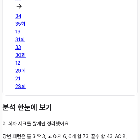
34
35
회
13
31
회
33
30
회
12
29
회
21
29
회
분석 한눈에 보기
이 회차 지표를 짧게만 정리했어요.
당번 패턴은 홀 3·짝 3, 고 0·저 6, 6개 합 73, 끝수 합 43, AC 8,