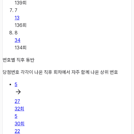
139
회
7
13
136
회
8
34
134
회
번호별 직후 동반
당첨번호 각각이 나온 직후 회차에서 자주 함께 나온 상위 번호
5
27
32
회
5
30
회
22