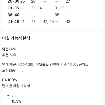
26~30
28
26
—
—
27
31~35
—
33, 34
—
31, 33
—
36~40
—
—
—
38
—
41~45
41
43
42, 44
—
43
이월 가능성 분석
낮음
14%
추천 사유
역대·최근(52주·10회) 이월률을 반영해 기준 13.5% 근처로
보정했습니다.
0%
100%
번호별 이월 가능성
5
15.3
%