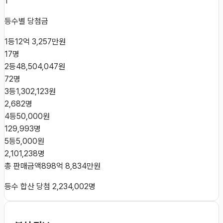
1
등수별 당첨금
1등
12억 3,257만원
17
명
2등
48,504,047원
72
명
3등
1,302,123원
2,682
명
4등
50,000원
129,993
명
5등
5,000원
2,101,238
명
총 판매금액
898억 8,834만원
등수 합산 당첨
2,234,002
명