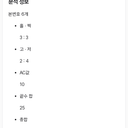
분석 정보
본번호 6개
홀 · 짝
3
:
3
고 · 저
2
:
4
AC값
10
끝수 합
25
총합