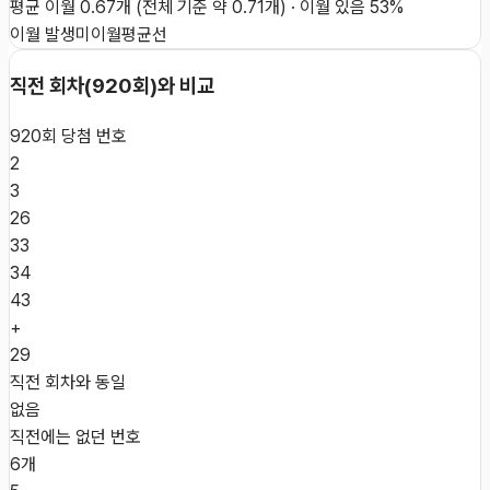
평균 이월
0.67
개
(전체 기준 약
0.71
개)
·
이월 있음
53
%
이월 발생
미이월
평균선
직전 회차(
920
회)와 비교
920
회 당첨 번호
2
3
26
33
34
43
+
29
직전 회차와 동일
없음
직전에는 없던 번호
6개