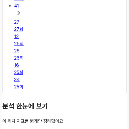
41
27
27
회
12
26
회
26
26
회
16
25
회
34
25
회
분석 한눈에 보기
이 회차 지표를 짧게만 정리했어요.