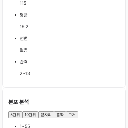
115
평균
19.2
연번
없음
간격
2~13
분포 분석
5단위
10단위
끝자리
홀짝
고저
1~5
5