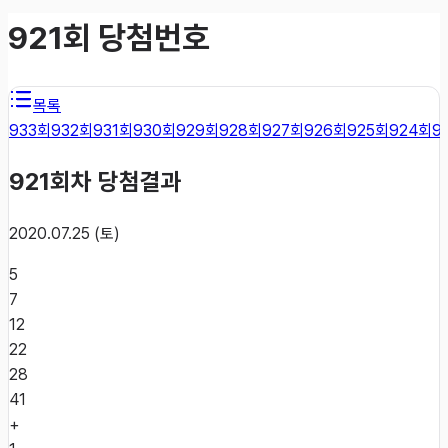
921
회 당첨번호
목록
933
회
932
회
931
회
930
회
929
회
928
회
927
회
926
회
925
회
924
회
9
921
회차 당첨결과
2020.07.25 (토)
5
7
12
22
28
41
+