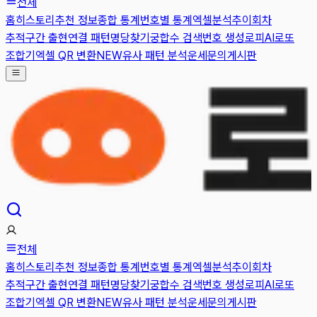
전체
홈
히스토리
추천 정보
종합 통계
번호별 통계
엑셀분석
추이
회차
추적
구간 출현
연결 패턴
명당찾기
궁합수 검색
번호 생성
로피AI
로또
조합기
엑셀 QR 변환
NEW
유사 패턴 분석
운세
문의게시판
전체
홈
히스토리
추천 정보
종합 통계
번호별 통계
엑셀분석
추이
회차
추적
구간 출현
연결 패턴
명당찾기
궁합수 검색
번호 생성
로피AI
로또
조합기
엑셀 QR 변환
NEW
유사 패턴 분석
운세
문의게시판