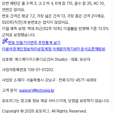
당번 패턴은 홀 3·짝 3, 고 2·저 4, 6개 합 115, 끝수 합 25, AC 10,
연번은 없어요.
번호 간격은 평균 7.2, 가장 넓은 간격 13, 가장 좁은 간격 2이에요.
920회(직전)과 본번호는 겹치지 않았어요.
이월 예측 보정: 역대·최근(52주·10회) 이월률을 반영해 기준 13.5%
근처로 보정했습니다.
번호 만들기
이번주 추천
통계 보기
이용약관
개인정보처리방침
계정 삭제
문의하기
API 문서
오픈채팅방
상호명: 에스에이치스튜디오(SH Studio) · 대표: 유상아
사업자등록번호 139-51-01202
사업장 소재지: 서울특별시 강남구 · 전화 070-4571-4089
고객 문의:
support@lottopig.kr
로또피그는 참고용 정보 제공 서비스이며, 당첨을 보장하지 않습니다.
Copyright ©
2026
로또피그. All Rights Reserved.