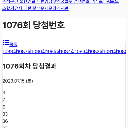
추적
구간 출현
연결 패턴
명당찾기
궁합수 검색
번호 생성
로피AI
로또
조합기
유사 패턴 분석
운세
문의게시판
1076
회 당첨번호
목록
1088
회
1087
회
1086
회
1085
회
1084
회
1083
회
1082
회
1081
회
1080
1076
회차 당첨결과
2023.07.15 (토)
3
7
9
33
36