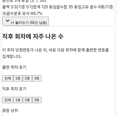
본번호 3개 동일 (3, 7, 36)
홀짝 3:3(기준 5:1)
합계 125 동일
끝수합 35 동일
고유 끝수 6종(기준
4)
끝수분포 유사 66.7%
더 불러오기 (
55
건 남음)
직후 회차에 자주 나온 수
이 회차 당첨번호가 나온 뒤, 바로 다음 회차에 함께 출현한 번호를
집계합니다.
출현 회차 호기
전체
1호
2호
3호
직후 회차 호기
전체
1호
2호
3호
종합 상위