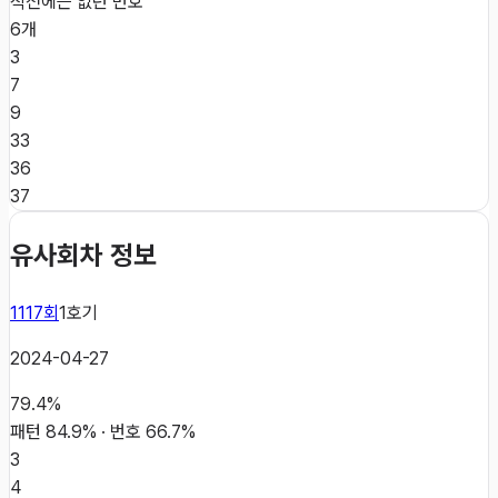
직전에는 없던 번호
6개
3
7
9
33
36
37
유사회차 정보
1117
회
1
호기
2024-04-27
79.4
%
패턴
84.9
% · 번호
66.7
%
3
4