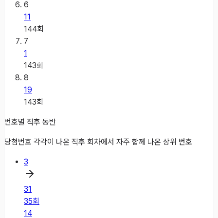
6
11
144
회
7
1
143
회
8
19
143
회
번호별 직후 동반
당첨번호 각각이 나온 직후 회차에서 자주 함께 나온 상위 번호
3
31
35
회
14