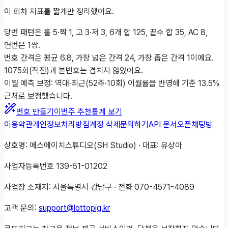
이 회차 지표를 짧게만 정리했어요.
당번 패턴은 홀 5·짝 1, 고 3·저 3, 6개 합 125, 끝수 합 35, AC 8,
연번은 1쌍.
번호 간격은 평균 6.8, 가장 넓은 간격 24, 가장 좁은 간격 1이에요.
1075회(직전)과 본번호는 겹치지 않았어요.
이월 예측 보정: 역대·최근(52주·10회) 이월률을 반영해 기준 13.5%
근처로 보정했습니다.
번호 만들기
이번주 추천
통계 보기
이용약관
개인정보처리방침
계정 삭제
문의하기
API 문서
오픈채팅방
상호명: 에스에이치스튜디오(SH Studio) · 대표: 유상아
사업자등록번호 139-51-01202
사업장 소재지: 서울특별시 강남구 · 전화 070-4571-4089
고객 문의:
support@lottopig.kr