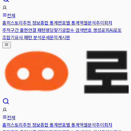
전체
홈
히스토리
추천 정보
종합 통계
번호별 통계
엑셀분석
추이
회차
추적
구간 출현
연결 패턴
명당찾기
궁합수 검색
번호 생성
로피AI
로또
조합기
유사 패턴 분석
운세
문의게시판
전체
홈
히스토리
추천 정보
종합 통계
번호별 통계
엑셀분석
추이
회차