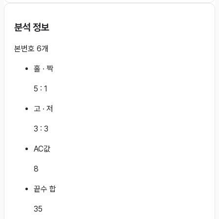
분석 정보
본번호 6개
홀 · 짝
5
:
1
고 · 저
3
:
3
AC값
8
끝수 합
35