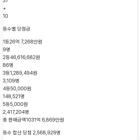
37
+
10
등수별 당첨금
1등
26억 7,268만원
9
명
2등
46,616,682원
86
명
3등
1,289,494원
3,109
명
4등
50,000원
148,521
명
5등
5,000원
2,417,204
명
총 판매금액
1031억 6,869만원
등수 합산 당첨
2,568,929
명