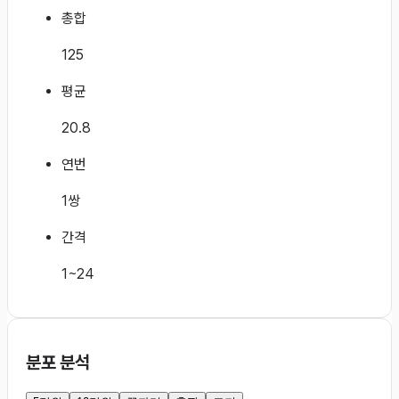
총합
125
평균
20.8
연번
1쌍
간격
1~24
분포 분석