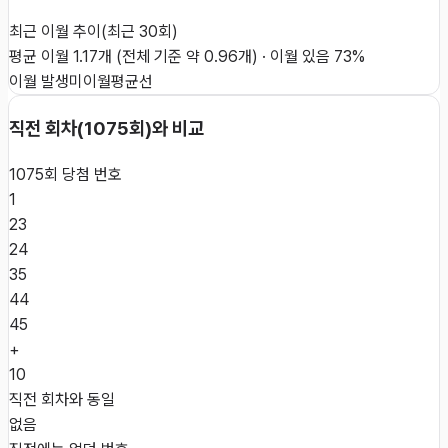
최근 이월 추이
(최근
30
회)
평균 이월
1.17
개
(전체 기준 약
0.96
개)
·
이월 있음
73
%
이월 발생
미이월
평균선
직전 회차(
1075
회)와 비교
1075
회 당첨 번호
1
23
24
35
44
45
+
10
직전 회차와 동일
없음