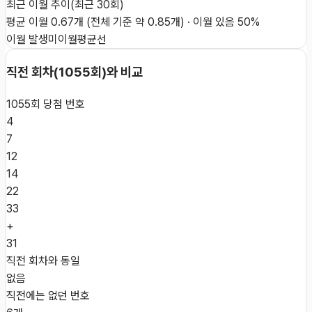
최근 이월 추이
(최근
30
회)
평균 이월
0.67
개
(전체 기준 약
0.85
개)
·
이월 있음
50
%
이월 발생
미이월
평균선
직전 회차(
1055
회)와 비교
1055
회 당첨 번호
4
7
12
14
22
33
+
31
직전 회차와 동일
없음
직전에는 없던 번호