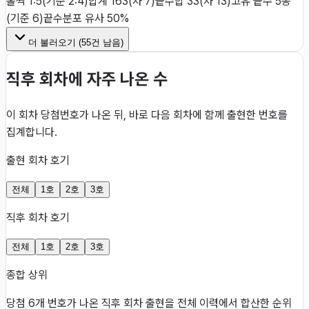
홀짝 1:5(기준 2:4)
합계 163(차 7)
끝수합 33(차 13)
고유 끝수 5종
(기준 6)
끝수분포 유사 50%
더 불러오기 (
55
건 남음)
직후 회차에 자주 나온 수
이 회차 당첨번호가 나온 뒤, 바로 다음 회차에 함께 출현한 번호를
집계합니다.
출현 회차 호기
전체
1호
2호
3호
직후 회차 호기
전체
1호
2호
3호
종합 상위
당첨 6개 번호가 나온 직후 회차 출현을 전체 이력에서 합산한 순위