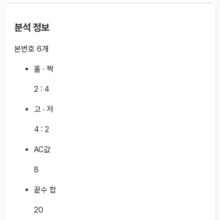
분석 정보
본번호 6개
홀 · 짝
2
:
4
고 · 저
4
:
2
AC값
8
끝수 합
20