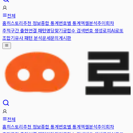
전체
홈
히스토리
추천 정보
종합 통계
번호별 통계
엑셀분석
추이
회차
추적
구간 출현
연결 패턴
명당찾기
궁합수 검색
번호 생성
로피AI
로또
조합기
유사 패턴 분석
운세
문의게시판
전체
홈
히스토리
추천 정보
종합 통계
번호별 통계
엑셀분석
추이
회차