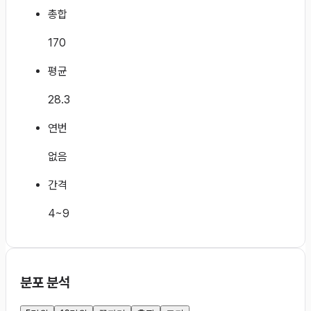
총합
170
평균
28.3
연번
없음
간격
4~9
분포 분석