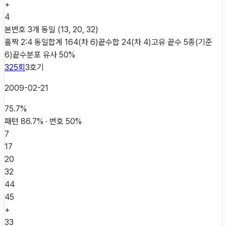
+
4
본번호 3개 동일 (13, 20, 32)
홀짝 2:4 동일
합계 164(차 6)
끝수합 24(차 4)
고유 끝수 5종(기준
6)
끝수분포 유사 50%
325
회
3
호기
2009-02-21
75.7
%
패턴
86.7
% · 번호
50
%
7
17
20
32
44
45
+
33