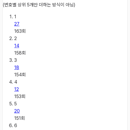
(번호별 상위 5개만 더하는 방식이 아님)
1
27
163
회
2
14
158
회
3
18
154
회
4
12
153
회
5
20
151
회
6