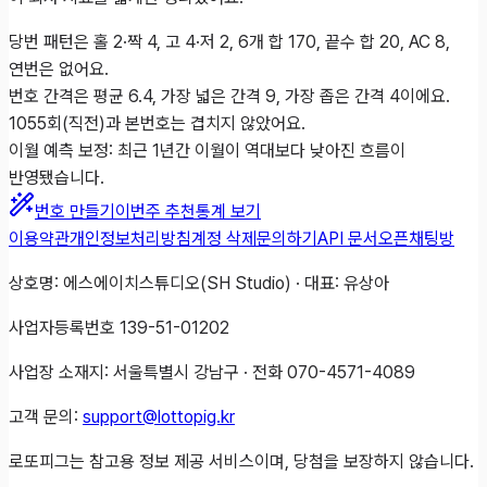
당번 패턴은 홀 2·짝 4, 고 4·저 2, 6개 합 170, 끝수 합 20, AC 8,
연번은 없어요.
번호 간격은 평균 6.4, 가장 넓은 간격 9, 가장 좁은 간격 4이에요.
1055회(직전)과 본번호는 겹치지 않았어요.
이월 예측 보정: 최근 1년간 이월이 역대보다 낮아진 흐름이
반영됐습니다.
번호 만들기
이번주 추천
통계 보기
이용약관
개인정보처리방침
계정 삭제
문의하기
API 문서
오픈채팅방
상호명: 에스에이치스튜디오(SH Studio) · 대표: 유상아
사업자등록번호 139-51-01202
사업장 소재지: 서울특별시 강남구 · 전화 070-4571-4089
고객 문의:
support@lottopig.kr
로또피그는 참고용 정보 제공 서비스이며, 당첨을 보장하지 않습니다.