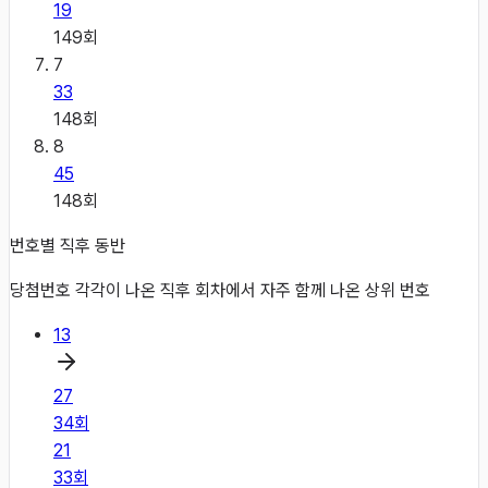
19
149
회
7
33
148
회
8
45
148
회
번호별 직후 동반
당첨번호 각각이 나온 직후 회차에서 자주 함께 나온 상위 번호
13
27
34
회
21
33
회