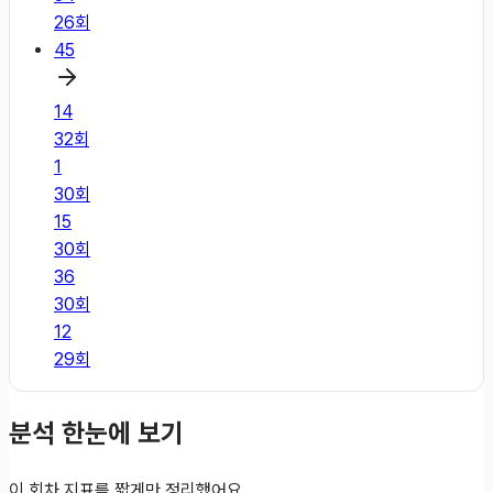
26
회
45
14
32
회
1
30
회
15
30
회
36
30
회
12
29
회
분석 한눈에 보기
이 회차 지표를 짧게만 정리했어요.