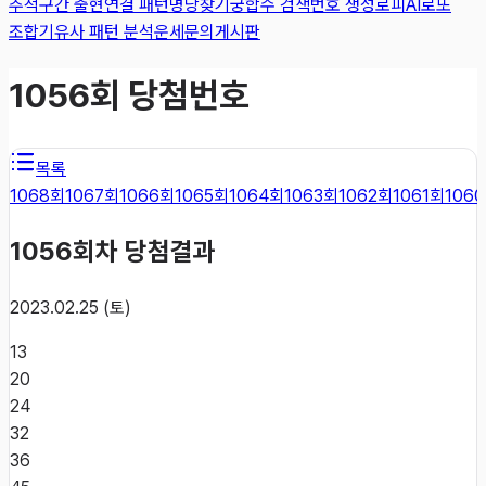
추적
구간 출현
연결 패턴
명당찾기
궁합수 검색
번호 생성
로피AI
로또
조합기
유사 패턴 분석
운세
문의게시판
1056
회 당첨번호
목록
1068
회
1067
회
1066
회
1065
회
1064
회
1063
회
1062
회
1061
회
1060
1056
회차 당첨결과
2023.02.25 (토)
13
20
24
32
36