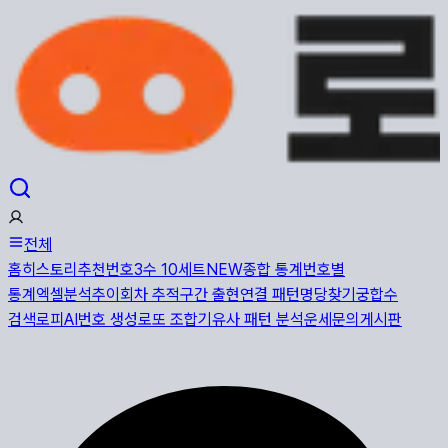
전체
홈
히스토리
추천번호
3수 10세트
NEW
종합 통계
번호별
통계
엑셀분석
추이
회차 추적
구간 출현
연결 패턴
명당찾기
궁합수
검색
로피AI
번호 생성
로또 조합기
유사 패턴 분석
운세
문의게시판