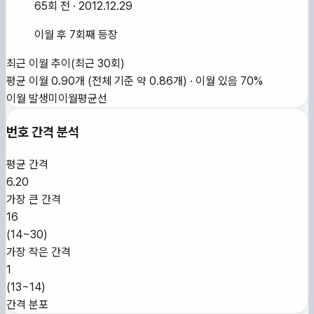
65회 전
· 2012.12.29
이월 후 7회째 등장
최근 이월 추이
(최근
30
회)
평균 이월
0.90
개
(전체 기준 약
0.86
개)
·
이월 있음
70
%
이월 발생
미이월
평균선
번호 간격 분석
평균 간격
6.20
가장 큰 간격
16
(
14~30
)
가장 작은 간격
1
(
13~14
)
간격 분포