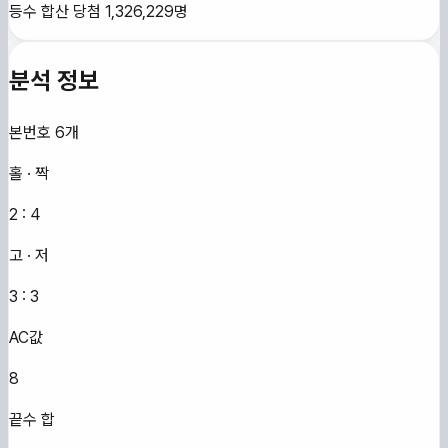
등수 합산 당첨
1,326,229
명
분석 정보
본번호 6개
홀 · 짝
2
:
4
고 · 저
3
:
3
AC값
8
끝수 합