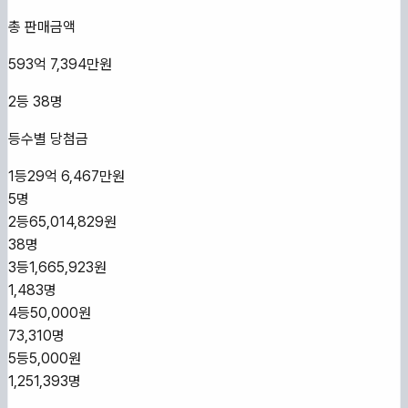
총 판매금액
593억 7,394만원
2등
38
명
등수별 당첨금
1등
29억 6,467만원
5
명
2등
65,014,829원
38
명
3등
1,665,923원
1,483
명
4등
50,000원
73,310
명
5등
5,000원
1,251,393
명