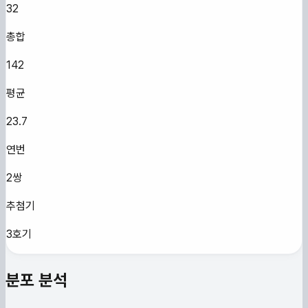
32
총합
142
평균
23.7
연번
2쌍
추첨기
3호기
분포 분석