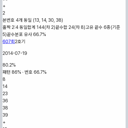
+
2
본번호 4개 동일 (13, 14, 30, 38)
홀짝 2:4 동일
합계 144(차 2)
끝수합 24(차 8)
고유 끝수 6종(기준
5)
끝수분포 유사 66.7%
607
회
2
호기
2014-07-19
80.2
%
패턴
86
% · 번호
66.7
%
8
14
23
36
38
39
+