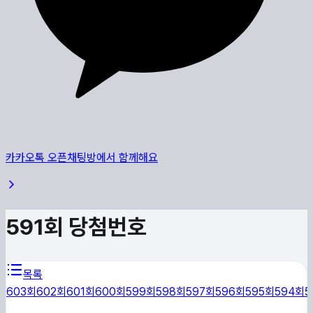
카카오톡 오픈채팅방에서 함께해요
591
회 당첨번호
목록
603
회
602
회
601
회
600
회
599
회
598
회
597
회
596
회
595
회
594
회
5