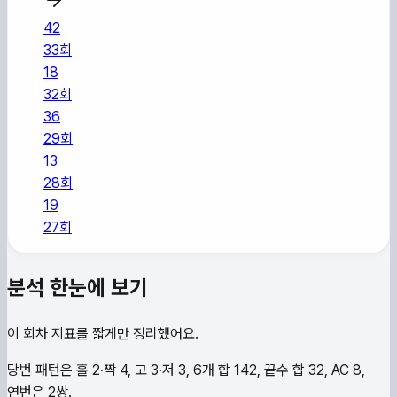
42
33
회
18
32
회
36
29
회
13
28
회
19
27
회
분석 한눈에 보기
이 회차 지표를 짧게만 정리했어요.
당번 패턴은 홀 2·짝 4, 고 3·저 3, 6개 합 142, 끝수 합 32, AC 8,
연번은 2쌍.