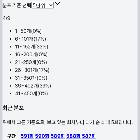
분포 기준 선택
4
/
9
1~5
0
개(
0
%)
6~10
1
개(
17
%)
11~15
2
개(
33
%)
16~20
0
개(
0
%)
21~25
0
개(
0
%)
26~30
1
개(
17
%)
31~35
0
개(
0
%)
36~40
2
개(
33
%)
41~45
0
개(
0
%)
최근 분포
위에서 고른 기준으로, 보고 있는 회차부터 과거 순 최대 5회입니다.
구간
591
회
590
회
589
회
588
회
587
회