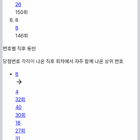
26
150
회
8
8
146
회
번호별 직후 동반
당첨번호 각각이 나온 직후 회차에서 자주 함께 나온 상위 번호
8
4
32
회
40
30
회
18
27
회
31