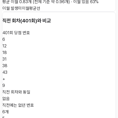
평균 이월
0.83
개
(전체 기준 약
0.96
개)
·
이월 있음
63
%
이월 발생
미이월
평균선
직전 회차(
401
회)와 비교
401
회 당첨 번호
6
12
18
31
38
43
+
9
직전 회차와 동일
없음
직전에는 없던 번호
6개