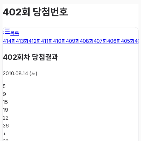
402
회 당첨번호
목록
414
회
413
회
412
회
411
회
410
회
409
회
408
회
407
회
406
회
405
회
40
402
회차 당첨결과
2010.08.14 (토)
5
9
15
19
22
36
+