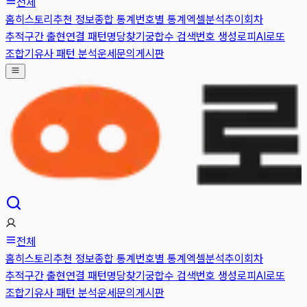
전체
홈
히스토리
추천 정보
종합 통계
번호별 통계
엑셀분석
추이
회차
추적
구간 출현
연결 패턴
명당찾기
궁합수 검색
번호 생성
로피AI
로또
조합기
유사 패턴 분석
운세
문의게시판
전체
홈
히스토리
추천 정보
종합 통계
번호별 통계
엑셀분석
추이
회차
추적
구간 출현
연결 패턴
명당찾기
궁합수 검색
번호 생성
로피AI
로또
조합기
유사 패턴 분석
운세
문의게시판