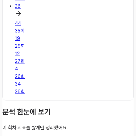
36
44
35
회
19
29
회
12
27
회
4
26
회
34
26
회
분석 한눈에 보기
이 회차 지표를 짧게만 정리했어요.