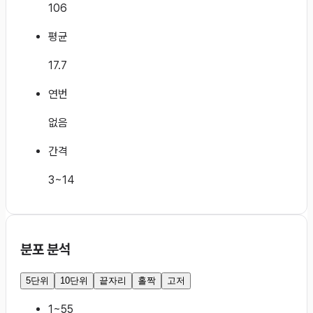
106
평균
17.7
연번
없음
간격
3~14
분포 분석
5단위
10단위
끝자리
홀짝
고저
1~5
5