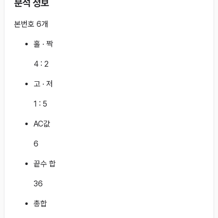
분석 정보
본번호 6개
홀 · 짝
4
:
2
고 · 저
1
:
5
AC값
6
끝수 합
36
총합