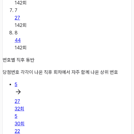
142
회
7
27
142
회
8
44
142
회
번호별 직후 동반
당첨번호 각각이 나온 직후 회차에서 자주 함께 나온 상위 번호
5
27
32
회
5
30
회
22