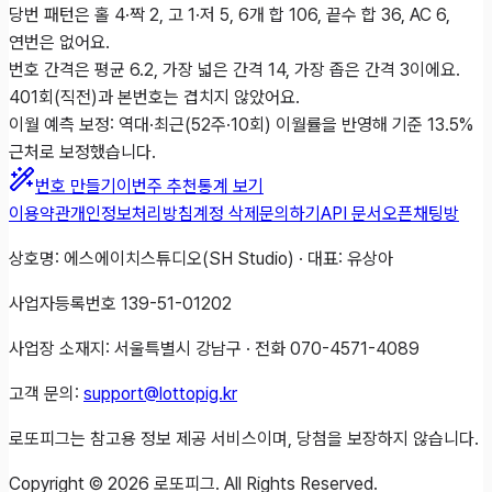
당번 패턴은 홀 4·짝 2, 고 1·저 5, 6개 합 106, 끝수 합 36, AC 6,
연번은 없어요.
번호 간격은 평균 6.2, 가장 넓은 간격 14, 가장 좁은 간격 3이에요.
401회(직전)과 본번호는 겹치지 않았어요.
이월 예측 보정: 역대·최근(52주·10회) 이월률을 반영해 기준 13.5%
근처로 보정했습니다.
번호 만들기
이번주 추천
통계 보기
이용약관
개인정보처리방침
계정 삭제
문의하기
API 문서
오픈채팅방
상호명: 에스에이치스튜디오(SH Studio) · 대표: 유상아
사업자등록번호 139-51-01202
사업장 소재지: 서울특별시 강남구 · 전화 070-4571-4089
고객 문의:
support@lottopig.kr
로또피그는 참고용 정보 제공 서비스이며, 당첨을 보장하지 않습니다.
Copyright ©
2026
로또피그. All Rights Reserved.