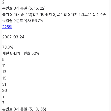
2
본번호 3개 동일 (5, 15, 22)
홀짝 2:4(기준 4:2)
합계 104(차 2)
끝수합 24(차 12)
고유 끝수 4종
동일
끝수분포 유사 66.7%
225
회
2007-03-24
73.9
%
패턴
84.1
% · 번호
50
%
5
11
13
19
31
36
+
7
본번호 3개 동일 (5, 19, 36)