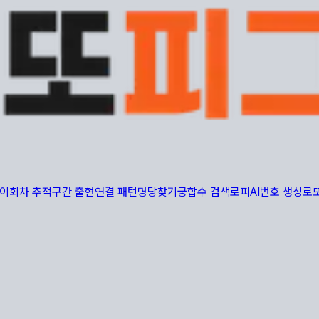
이
회차 추적
구간 출현
연결 패턴
명당찾기
궁합수 검색
로피AI
번호 생성
로