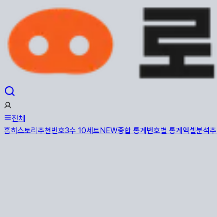
전체
홈
히스토리
추천번호
3수 10세트
NEW
종합 통계
번호별 통계
엑셀분석
추