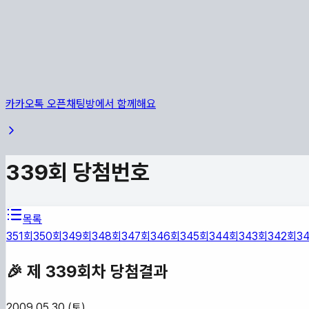
카카오톡 오픈채팅방에서 함께해요
339
회 당첨번호
목록
351
회
350
회
349
회
348
회
347
회
346
회
345
회
344
회
343
회
342
회
34
🎉 제
339
회차 당첨결과
2009.05.30 (토)