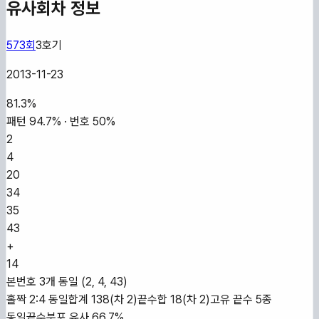
유사회차 정보
573
회
3
호기
2013-11-23
81.3
%
패턴
94.7
% · 번호
50
%
2
4
20
34
35
43
+
14
본번호 3개 동일 (2, 4, 43)
홀짝 2:4 동일
합계 138(차 2)
끝수합 18(차 2)
고유 끝수 5종
동일
끝수분포 유사 66.7%