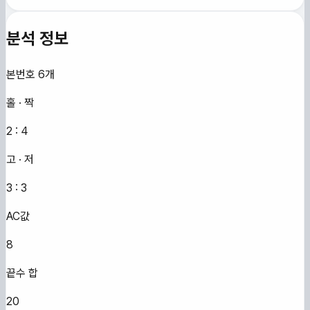
분석 정보
본번호 6개
홀 · 짝
2
:
4
고 · 저
3
:
3
AC값
8
끝수 합
20