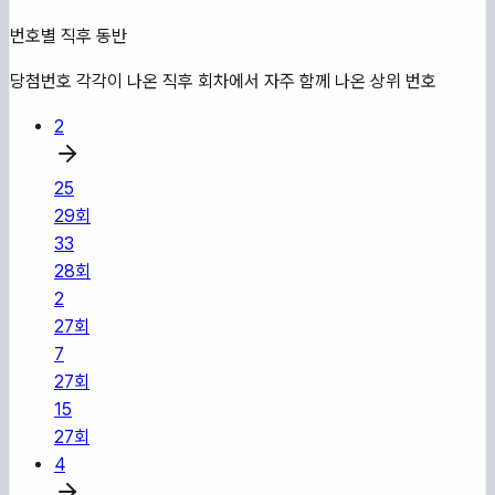
번호별 직후 동반
당첨번호 각각이 나온 직후 회차에서 자주 함께 나온 상위 번호
2
25
29
회
33
28
회
2
27
회
7
27
회
15
27
회
4