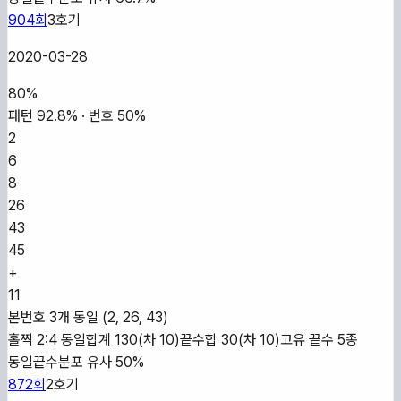
904
회
3
호기
2020-03-28
80
%
패턴
92.8
% · 번호
50
%
2
6
8
26
43
45
+
11
본번호 3개 동일 (2, 26, 43)
홀짝 2:4 동일
합계 130(차 10)
끝수합 30(차 10)
고유 끝수 5종
동일
끝수분포 유사 50%
872
회
2
호기