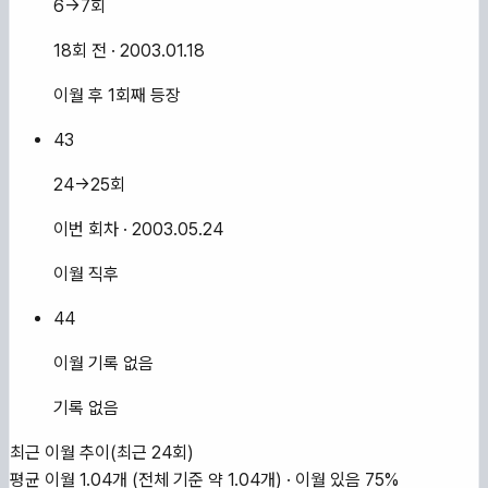
6→7회
18회 전
· 2003.01.18
이월 후 1회째 등장
43
24→25회
이번 회차
· 2003.05.24
이월 직후
44
이월 기록 없음
기록 없음
최근 이월 추이
(최근
24
회)
평균 이월
1.04
개
(전체 기준 약
1.04
개)
·
이월 있음
75
%