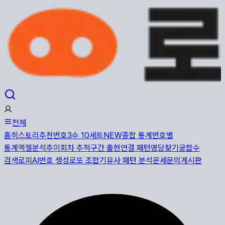
전체
홈
히스토리
추천번호
3수 10세트
NEW
종합 통계
번호별
통계
엑셀분석
추이
회차 추적
구간 출현
연결 패턴
명당찾기
궁합수
검색
로피AI
번호 생성
로또 조합기
유사 패턴 분석
운세
문의게시판