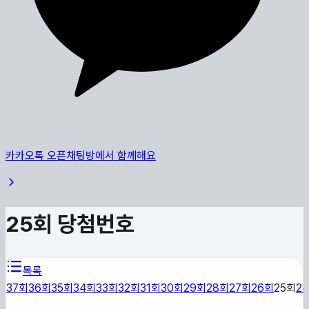
카카오톡 오픈채팅방에서 함께해요
25
회 당첨번호
목록
37
회
36
회
35
회
34
회
33
회
32
회
31
회
30
회
29
회
28
회
27
회
26
회
25
회
24