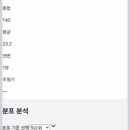
총합
140
평균
23.3
연번
1쌍
추첨기
—
분포 분석
분포 기준 선택