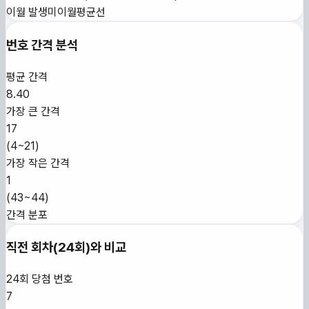
이월 발생
미이월
평균선
번호 간격 분석
평균 간격
8.40
가장 큰 간격
17
(
4~21
)
가장 작은 간격
1
(
43~44
)
간격 분포
직전 회차(
24
회)와 비교
24
회 당첨 번호
7