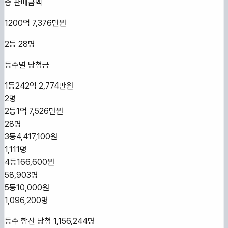
총 판매금액
1200억 7,376만원
2등
28
명
등수별 당첨금
1등
242억 2,774만원
2
명
2등
1억 7,526만원
28
명
3등
4,417,100원
1,111
명
4등
166,600원
58,903
명
5등
10,000원
1,096,200
명
등수 합산 당첨
1,156,244
명