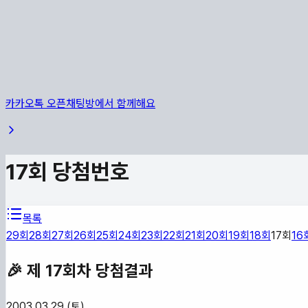
카카오톡 오픈채팅방에서 함께해요
17
회 당첨번호
목록
29
회
28
회
27
회
26
회
25
회
24
회
23
회
22
회
21
회
20
회
19
회
18
회
17
회
16
🎉 제
17
회차 당첨결과
2003.03.29 (토)