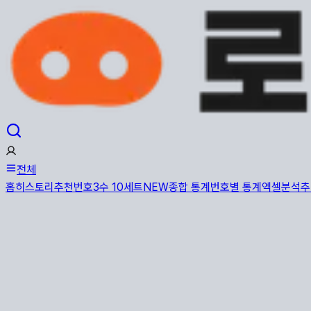
전체
홈
히스토리
추천번호
3수 10세트
NEW
종합 통계
번호별 통계
엑셀분석
추