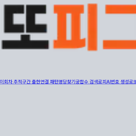
이
회차 추적
구간 출현
연결 패턴
명당찾기
궁합수 검색
로피AI
번호 생성
로