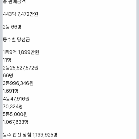
총 판매금액
443억 7,472만원
2등
66
명
등수별 당첨금
1등
9억 1,899만원
11
명
2등
25,527,572원
66
명
3등
996,346원
1,691
명
4등
47,916원
70,324
명
5등
5,000원
1,067,833
명
등수 합산 당첨
1,139,925
명