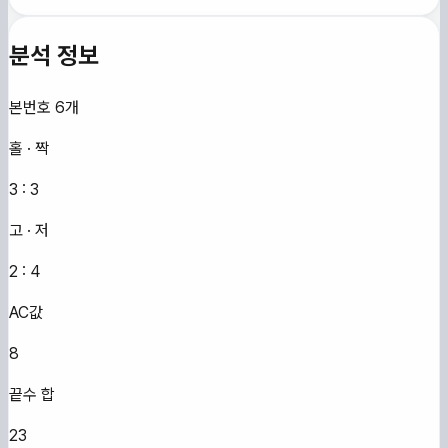
분석 정보
본번호 6개
홀 · 짝
3
:
3
고 · 저
2
:
4
AC값
8
끝수 합
23