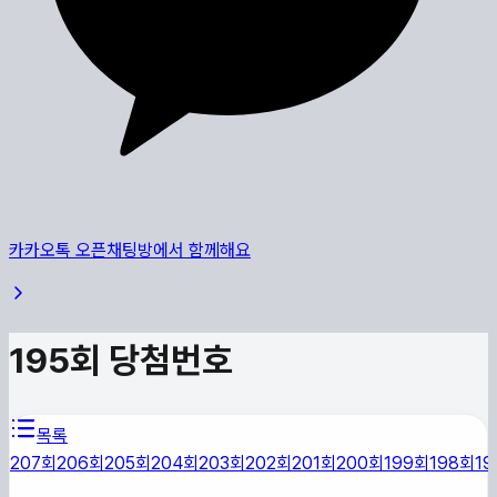
카카오톡 오픈채팅방에서 함께해요
195
회 당첨번호
목록
207
회
206
회
205
회
204
회
203
회
202
회
201
회
200
회
199
회
198
회
19