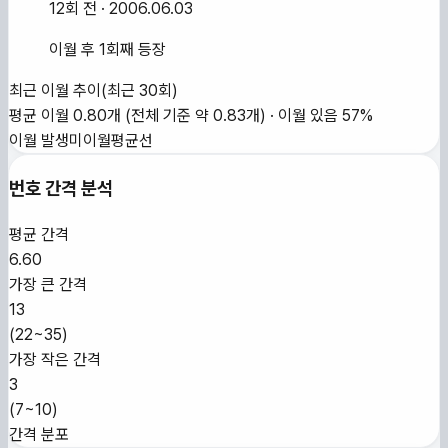
12회 전
· 2006.06.03
이월 후 1회째 등장
최근 이월 추이
(최근
30
회)
평균 이월
0.80
개
(전체 기준 약
0.83
개)
·
이월 있음
57
%
이월 발생
미이월
평균선
번호 간격 분석
평균 간격
6.60
가장 큰 간격
13
(
22~35
)
가장 작은 간격
3
(
7~10
)
간격 분포