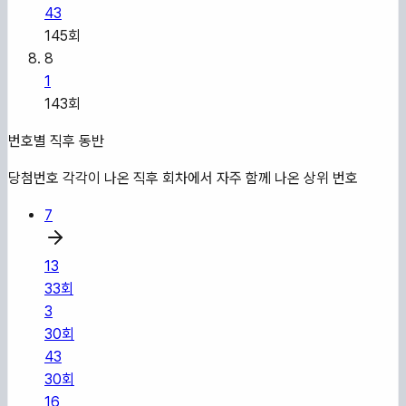
43
145
회
8
1
143
회
번호별 직후 동반
당첨번호 각각이 나온 직후 회차에서 자주 함께 나온 상위 번호
7
13
33
회
3
30
회
43
30
회
16