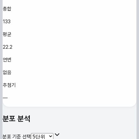
총합
133
평균
22.2
연번
없음
추첨기
—
분포 분석
분포 기준 선택