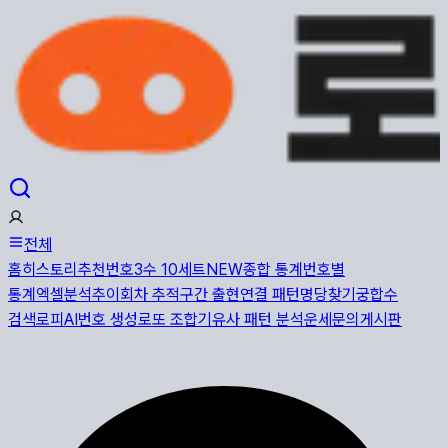
전체
홈
히스토리
추천번호
3수 10세트
NEW
종합 통계
번호별
통계
엑셀분석
추이
회차 추적
구간 출현
연결 패턴
명당찾기
궁합수
검색
로피AI
번호 생성
로또 조합기
유사 패턴 분석
운세
문의게시판