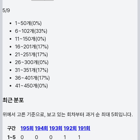
5
/
9
1~5
0
개(
0
%)
6~10
2
개(
33
%)
11~15
0
개(
0
%)
16~20
1
개(
17
%)
21~25
1
개(
17
%)
26~30
0
개(
0
%)
31~35
1
개(
17
%)
36~40
1
개(
17
%)
41~45
0
개(
0
%)
최근 분포
위에서 고른 기준으로, 보고 있는 회차부터 과거 순 최대 5회입니다.
구간
195
회
194
회
193
회
192
회
191
회
1~5
0
0
0
1
1