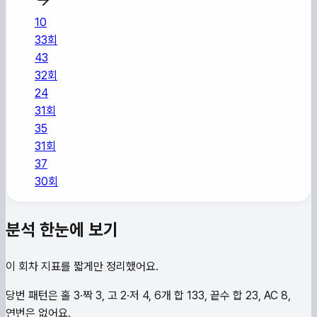
10
33
회
43
32
회
24
31
회
35
31
회
37
30
회
분석 한눈에 보기
이 회차 지표를 짧게만 정리했어요.
당번 패턴은 홀 3·짝 3, 고 2·저 4, 6개 합 133, 끝수 합 23, AC 8,
연번은 없어요.