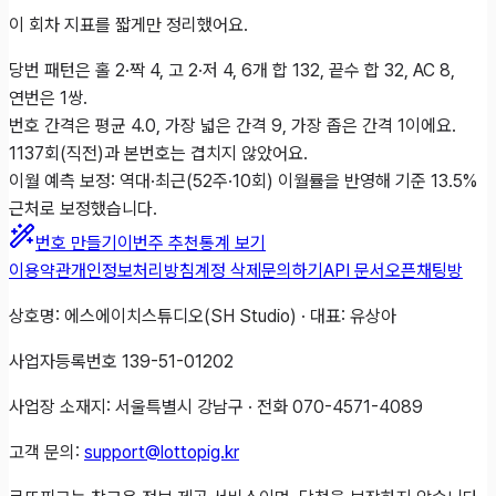
이 회차 지표를 짧게만 정리했어요.
당번 패턴은 홀 2·짝 4, 고 2·저 4, 6개 합 132, 끝수 합 32, AC 8,
연번은 1쌍.
번호 간격은 평균 4.0, 가장 넓은 간격 9, 가장 좁은 간격 1이에요.
1137회(직전)과 본번호는 겹치지 않았어요.
이월 예측 보정: 역대·최근(52주·10회) 이월률을 반영해 기준 13.5%
근처로 보정했습니다.
번호 만들기
이번주 추천
통계 보기
이용약관
개인정보처리방침
계정 삭제
문의하기
API 문서
오픈채팅방
상호명: 에스에이치스튜디오(SH Studio) · 대표: 유상아
사업자등록번호 139-51-01202
사업장 소재지: 서울특별시 강남구 · 전화 070-4571-4089
고객 문의:
support@lottopig.kr