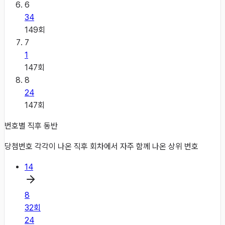
6
34
149
회
7
1
147
회
8
24
147
회
번호별 직후 동반
당첨번호 각각이 나온 직후 회차에서 자주 함께 나온 상위 번호
14
8
32
회
24