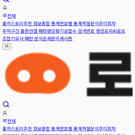
전체
홈
히스토리
추천 정보
종합 통계
번호별 통계
엑셀분석
추이
회차
추적
구간 출현
연결 패턴
명당찾기
궁합수 검색
번호 생성
로피AI
로또
조합기
유사 패턴 분석
운세
문의게시판
전체
홈
히스토리
추천 정보
종합 통계
번호별 통계
엑셀분석
추이
회차