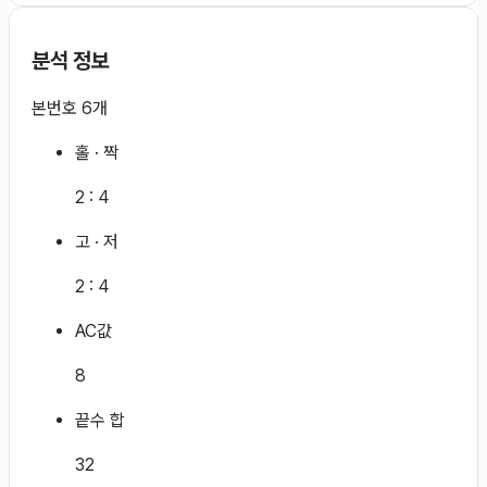
분석 정보
본번호 6개
홀 · 짝
2
:
4
고 · 저
2
:
4
AC값
8
끝수 합
32