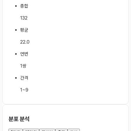
총합
132
평균
22.0
연번
1쌍
간격
1~9
분포 분석