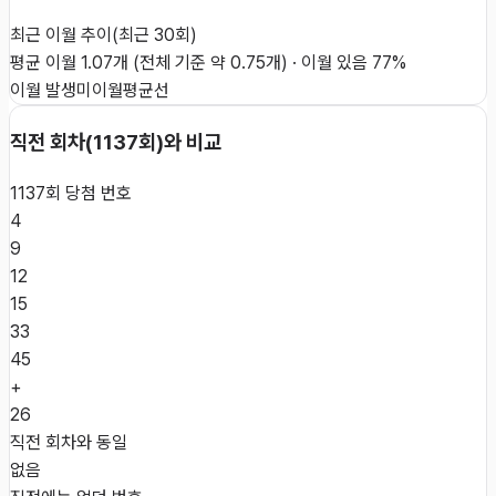
최근 이월 추이
(최근
30
회)
평균 이월
1.07
개
(전체 기준 약
0.75
개)
·
이월 있음
77
%
이월 발생
미이월
평균선
직전 회차(
1137
회)와 비교
1137
회 당첨 번호
4
9
12
15
33
45
+
26
직전 회차와 동일
없음