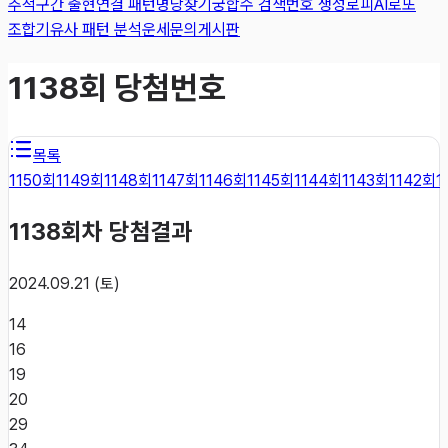
추적
구간 출현
연결 패턴
명당찾기
궁합수 검색
번호 생성
로피AI
로또
조합기
유사 패턴 분석
운세
문의게시판
1138
회 당첨번호
목록
1150
회
1149
회
1148
회
1147
회
1146
회
1145
회
1144
회
1143
회
1142
회
1
1138
회차 당첨결과
2024.09.21 (토)
14
16
19
20
29