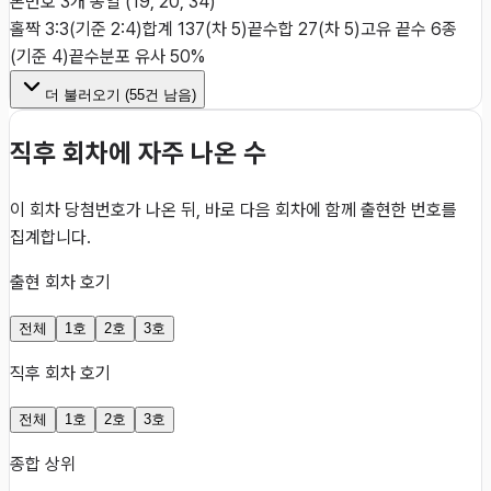
본번호 3개 동일 (19, 20, 34)
홀짝 3:3(기준 2:4)
합계 137(차 5)
끝수합 27(차 5)
고유 끝수 6종
(기준 4)
끝수분포 유사 50%
더 불러오기 (
55
건 남음)
직후 회차에 자주 나온 수
이 회차 당첨번호가 나온 뒤, 바로 다음 회차에 함께 출현한 번호를
집계합니다.
출현 회차 호기
전체
1호
2호
3호
직후 회차 호기
전체
1호
2호
3호
종합 상위