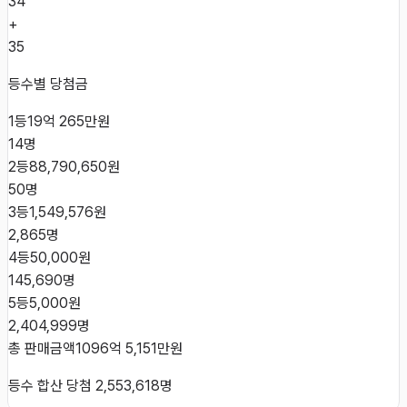
34
+
35
등수별 당첨금
1등
19억 265만원
14
명
2등
88,790,650원
50
명
3등
1,549,576원
2,865
명
4등
50,000원
145,690
명
5등
5,000원
2,404,999
명
총 판매금액
1096억 5,151만원
등수 합산 당첨
2,553,618
명