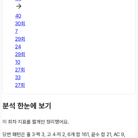
40
30
회
7
29
회
24
29
회
10
27
회
33
27
회
분석 한눈에 보기
이 회차 지표를 짧게만 정리했어요.
당번 패턴은 홀 3·짝 3, 고 4·저 2, 6개 합 161, 끝수 합 21, AC 9,