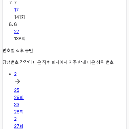
7
17
141
회
8
27
138
회
번호별 직후 동반
당첨번호 각각이 나온 직후 회차에서 자주 함께 나온 상위 번호
2
25
29
회
33
28
회
2
27
회