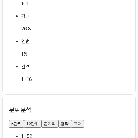
161
평균
26.8
연번
1쌍
간격
1~18
분포 분석
5단위
10단위
끝자리
홀짝
고저
1~5
2