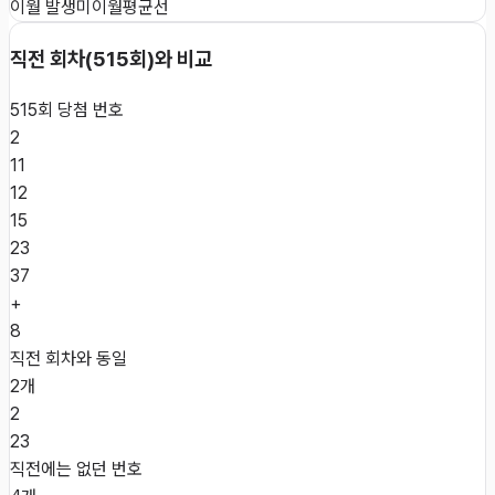
이월 발생
미이월
평균선
직전 회차(
515
회)와 비교
515
회 당첨 번호
2
11
12
15
23
37
+
8
직전 회차와 동일
2개
2
23
직전에는 없던 번호