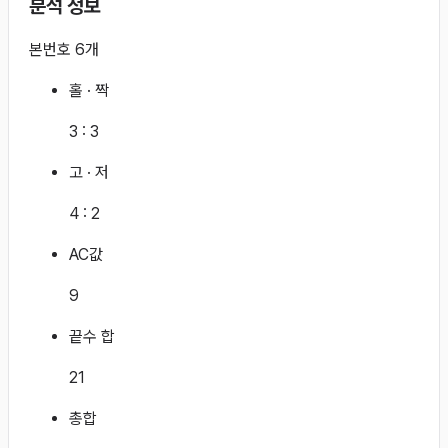
분석 정보
본번호 6개
홀 · 짝
3
:
3
고 · 저
4
:
2
AC값
9
끝수 합
21
총합