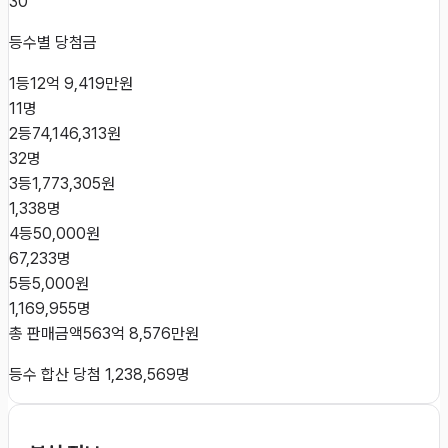
30
등수별 당첨금
1등
12억 9,419만원
11
명
2등
74,146,313원
32
명
3등
1,773,305원
1,338
명
4등
50,000원
67,233
명
5등
5,000원
1,169,955
명
총 판매금액
563억 8,576만원
등수 합산 당첨
1,238,569
명