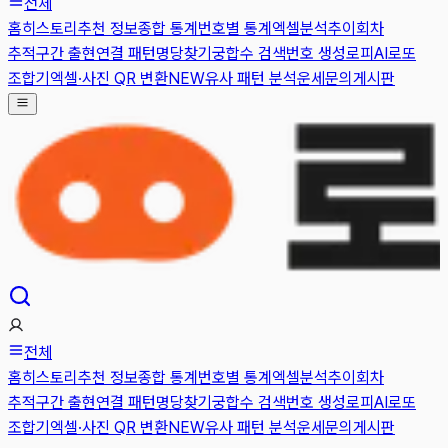
전체
홈
히스토리
추천 정보
종합 통계
번호별 통계
엑셀분석
추이
회차
추적
구간 출현
연결 패턴
명당찾기
궁합수 검색
번호 생성
로피AI
로또
조합기
엑셀·사진 QR 변환
NEW
유사 패턴 분석
운세
문의게시판
전체
홈
히스토리
추천 정보
종합 통계
번호별 통계
엑셀분석
추이
회차
추적
구간 출현
연결 패턴
명당찾기
궁합수 검색
번호 생성
로피AI
로또
조합기
엑셀·사진 QR 변환
NEW
유사 패턴 분석
운세
문의게시판