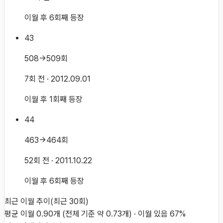
이월 후 6회째 등장
43
508→509회
7회 전
· 2012.09.01
이월 후 1회째 등장
44
463→464회
52회 전
· 2011.10.22
이월 후 6회째 등장
최근 이월 추이
(최근
30
회)
평균 이월
0.90
개
(전체 기준 약
0.73
개)
·
이월 있음
67
%