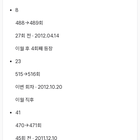
8
488→489회
27회 전
· 2012.04.14
이월 후 4회째 등장
23
515→516회
이번 회차
· 2012.10.20
이월 직후
41
470→471회
45회 전
· 2011.12.10