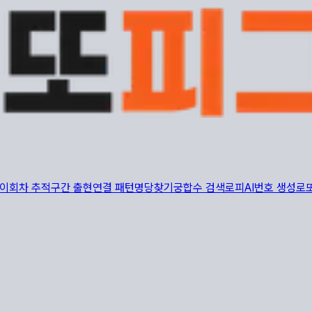
이
회차 추적
구간 출현
연결 패턴
명당찾기
궁합수 검색
로피AI
번호 생성
로