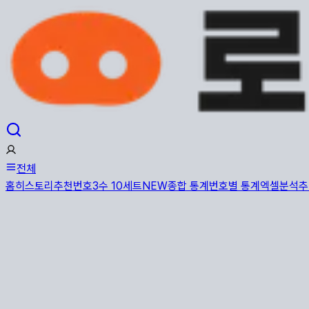
전체
홈
히스토리
추천번호
3수 10세트
NEW
종합 통계
번호별 통계
엑셀분석
추