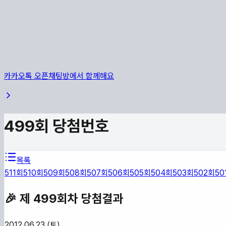
카카오톡 오픈채팅방에서 함께해요
499
회 당첨번호
목록
511
회
510
회
509
회
508
회
507
회
506
회
505
회
504
회
503
회
502
회
50
🎉 제
499
회차 당첨결과
2012.06.23 (토)