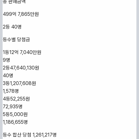
총 판매금액
499억 7,865만원
2등
40
명
등수별 당첨금
1등
12억 7,040만원
9
명
2등
47,640,130원
40
명
3등
1,207,608원
1,578
명
4등
52,255원
72,935
명
5등
5,000원
1,186,655
명
등수 합산 당첨
1,261,217
명