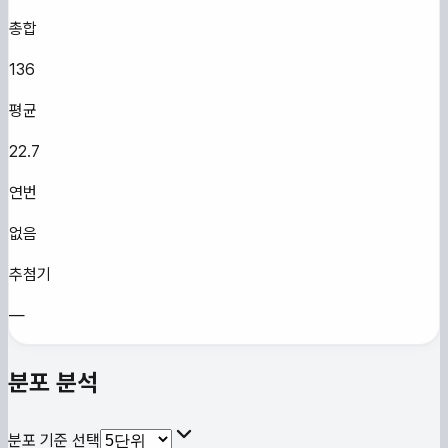
총합
136
평균
22.7
연번
없음
추첨기
—
분포 분석
분포 기준 선택