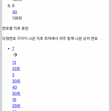
8
40
138
회
번호별 직후 동반
당첨번호 각각이 나온 직후 회차에서 자주 함께 나온 상위 번호
7
13
33
회
3
30
회
43
30
회
16
29
회