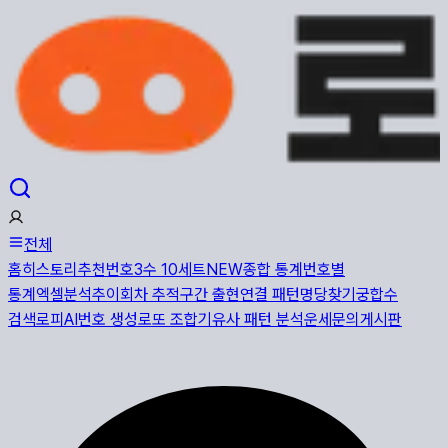
전체
홈
히스토리
추천번호
3수 10세트
NEW
종합 통계
번호별
통계
엑셀분석
추이
회차 추적
구간 출현
연결 패턴
명당찾기
궁합수
검색
로피AI
번호 생성
로또 조합기
유사 패턴 분석
운세
문의게시판