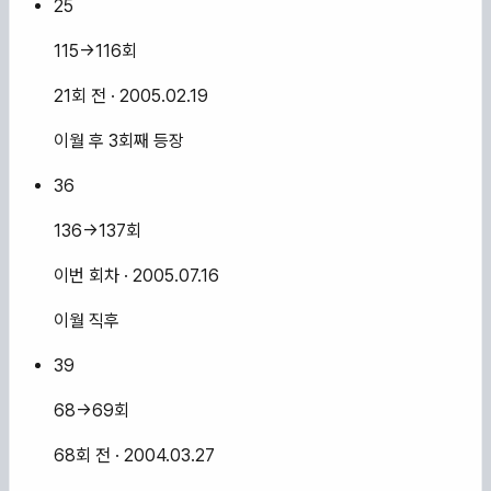
25
115→116회
21회 전
· 2005.02.19
이월 후 3회째 등장
36
136→137회
이번 회차
· 2005.07.16
이월 직후
39
68→69회
68회 전
· 2004.03.27