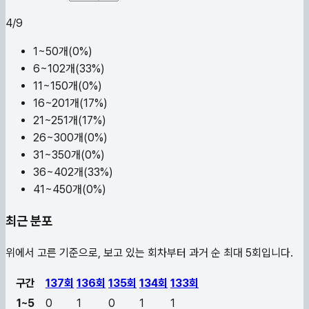
4
/
9
1~5
0
개(
0
%)
6~10
2
개(
33
%)
11~15
0
개(
0
%)
16~20
1
개(
17
%)
21~25
1
개(
17
%)
26~30
0
개(
0
%)
31~35
0
개(
0
%)
36~40
2
개(
33
%)
41~45
0
개(
0
%)
최근 분포
위에서 고른 기준으로, 보고 있는 회차부터 과거 순 최대 5회입니다.
구간
137
회
136
회
135
회
134
회
133
회
1~5
0
1
0
1
1