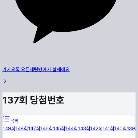
카카오톡 오픈채팅방에서 함께해요
137
회 당첨번호
목록
149
회
148
회
147
회
146
회
145
회
144
회
143
회
142
회
141
회
140
회
139