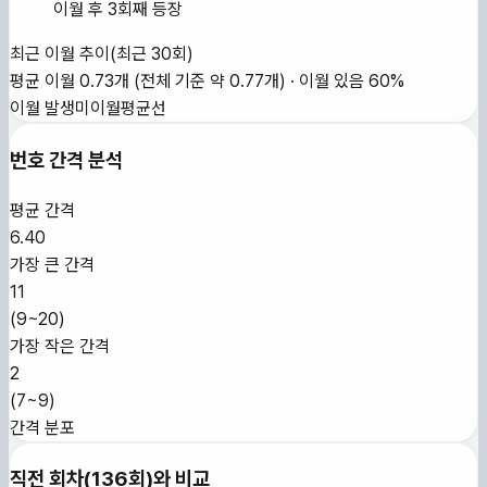
이월 후 3회째 등장
최근 이월 추이
(최근
30
회)
평균 이월
0.73
개
(전체 기준 약
0.77
개)
·
이월 있음
60
%
이월 발생
미이월
평균선
번호 간격 분석
평균 간격
6.40
가장 큰 간격
11
(
9~20
)
가장 작은 간격
2
(
7~9
)
간격 분포
직전 회차(
136
회)와 비교