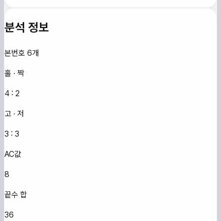
분석 정보
본번호 6개
홀 · 짝
4
:
2
고 · 저
3
:
3
AC값
8
끝수 합
36