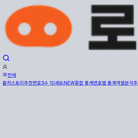
전체
홈
히스토리
추천번호
3수 10세트
NEW
종합 통계
번호별 통계
엑셀분석
추