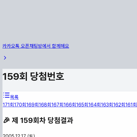
카카오톡 오픈채팅방에서 함께해요
159
회 당첨번호
목록
171
회
170
회
169
회
168
회
167
회
166
회
165
회
164
회
163
회
162
회
161
회
🎉 제
159
회차 당첨결과
2005.12.17 (토)