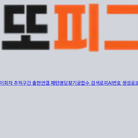
이
회차 추적
구간 출현
연결 패턴
명당찾기
궁합수 검색
로피AI
번호 생성
로