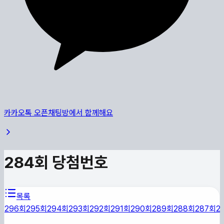
카카오톡 오픈채팅방에서 함께해요
284
회 당첨번호
목록
296
회
295
회
294
회
293
회
292
회
291
회
290
회
289
회
288
회
287
회
2