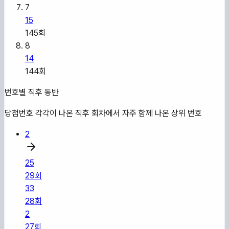
7
15
145
회
8
14
144
회
번호별 직후 동반
당첨번호 각각이 나온 직후 회차에서 자주 함께 나온 상위 번호
2
25
29
회
33
28
회
2
27
회