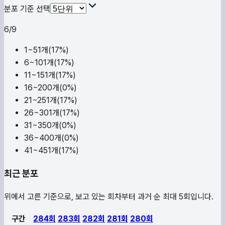
분포 기준 선택
6
/
9
1~5
1
개(
17
%)
6~10
1
개(
17
%)
11~15
1
개(
17
%)
16~20
0
개(
0
%)
21~25
1
개(
17
%)
26~30
1
개(
17
%)
31~35
0
개(
0
%)
36~40
0
개(
0
%)
41~45
1
개(
17
%)
최근 분포
위에서 고른 기준으로, 보고 있는 회차부터 과거 순 최대 5회입니다.
구간
284
회
283
회
282
회
281
회
280
회