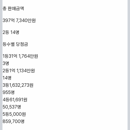
총 판매금액
397억 7,340만원
2등
14
명
등수별 당첨금
1등
31억 1,764만원
3
명
2등
1억 1,134만원
14
명
3등
1,632,273원
955
명
4등
61,691원
50,537
명
5등
5,000원
859,700
명