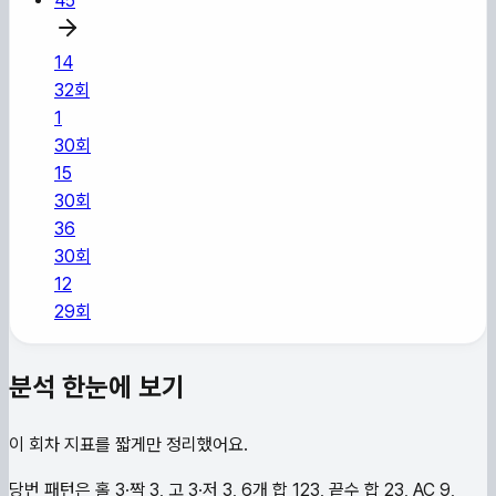
45
14
32
회
1
30
회
15
30
회
36
30
회
12
29
회
분석 한눈에 보기
이 회차 지표를 짧게만 정리했어요.
당번 패턴은 홀 3·짝 3, 고 3·저 3, 6개 합 123, 끝수 합 23, AC 9,