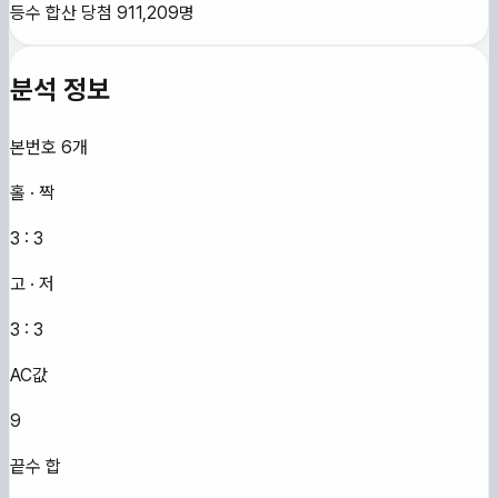
등수 합산 당첨
911,209
명
분석 정보
본번호 6개
홀 · 짝
3
:
3
고 · 저
3
:
3
AC값
9
끝수 합