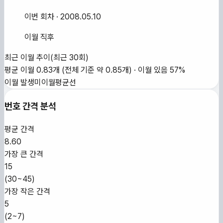
이번 회차
· 2008.05.10
이월 직후
최근 이월 추이
(최근
30
회)
평균 이월
0.83
개
(전체 기준 약
0.85
개)
·
이월 있음
57
%
이월 발생
미이월
평균선
번호 간격 분석
평균 간격
8.60
가장 큰 간격
15
(
30~45
)
가장 작은 간격
5
(
2~7
)