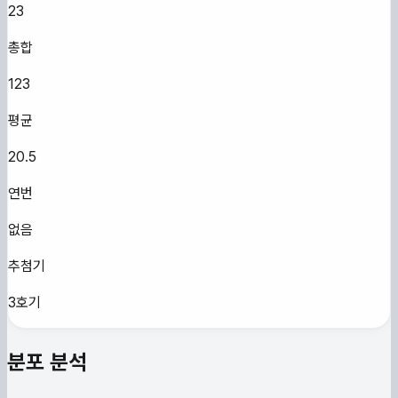
23
총합
123
평균
20.5
연번
없음
추첨기
3호기
분포 분석