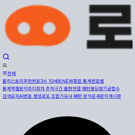
전체
홈
히스토리
추천번호
3수 10세트
NEW
종합 통계
번호별
통계
엑셀분석
추이
회차 추적
구간 출현
연결 패턴
명당찾기
궁합수
검색
로피AI
번호 생성
로또 조합기
유사 패턴 분석
운세
문의게시판