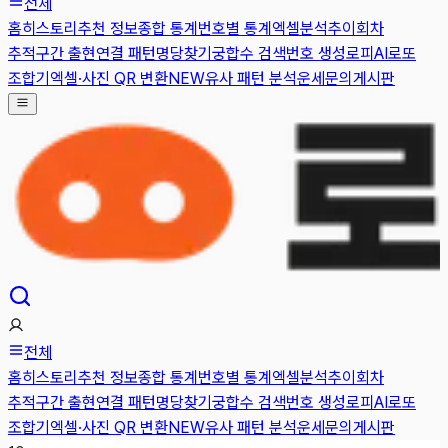
전체
홈
히스토리
추천 정보
종합 통계
번호별 통계
엑셀분석
추이
회차
추적
구간 출현
연결 패턴
명당찾기
궁합수 검색
번호 생성
로피AI
로또
조합기
엑셀·사진 QR 변환
NEW
유사 패턴 분석
운세
문의게시판
전체
홈
히스토리
추천 정보
종합 통계
번호별 통계
엑셀분석
추이
회차
추적
구간 출현
연결 패턴
명당찾기
궁합수 검색
번호 생성
로피AI
로또
조합기
엑셀·사진 QR 변환
NEW
유사 패턴 분석
운세
문의게시판