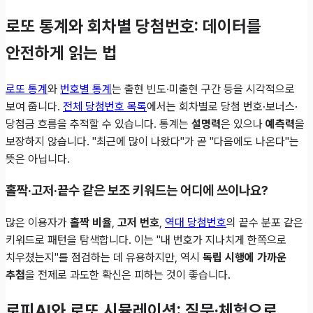
로또 통계와 회차별 당첨번호: 데이터를
안전하게 읽는 법
로또 통계
와
번호별 통계
는 출현 빈도·미출현 구간 등을 시각적으로
보여 줍니다.
전체 당첨번호 목록
에서는 회차별로 당첨 번호·보너스·
당첨금 흐름을 추적할 수 있습니다. 통계는
설명력
은 있으나
예측력
을
보장하지 않습니다. "최근에 많이 나왔다"가 곧 "다음에도 나온다"는
뜻은 아닙니다.
홀짝·고저·끝수 같은 보조 키워드는 어디에 쓰이나요?
많은 이용자가
홀짝 비율
,
고저 번호
,
역대 당첨번호
의 끝수 분포 같은
키워드로 패턴을 탐색합니다. 이는 "내 번호가 지나치게 한쪽으로
치우쳤는지"를 점검하는 데 유용하지만, 역시
독립 시행에 가까운
추첨
을 전제로 과도한 확신은 피하는 것이 좋습니다.
로피AI와 로또 시뮬레이션: 질문·체험으로