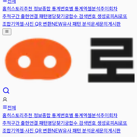
전체
홈
히스토리
추천 정보
종합 통계
번호별 통계
엑셀분석
추이
회차
추적
구간 출현
연결 패턴
명당찾기
궁합수 검색
번호 생성
로피AI
로또
조합기
엑셀·사진 QR 변환
NEW
유사 패턴 분석
운세
문의게시판
전체
홈
히스토리
추천 정보
종합 통계
번호별 통계
엑셀분석
추이
회차
추적
구간 출현
연결 패턴
명당찾기
궁합수 검색
번호 생성
로피AI
로또
조합기
엑셀·사진 QR 변환
NEW
유사 패턴 분석
운세
문의게시판