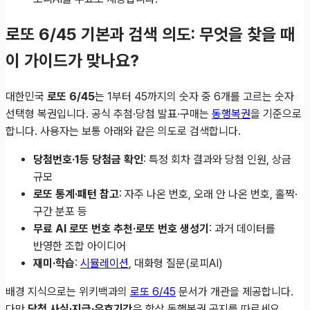
로또 6/45 기본과 검색 의도: 무엇을 찾을 때
이 가이드가 맞나요?
대한민국
로또 6/45
는 1부터 45까지의 숫자 중 6개를 고르는 숫자
선택형 복권입니다. 공식 추첨·당첨 발표·구매는
동행복권
을 기준으로
합니다. 사용자는 보통 아래와 같은 의도로 검색합니다.
당첨번호·1등 당첨금 확인
: 특정 회차 결과와 당첨 인원, 상금
규모
로또 통계·패턴 참고
: 자주 나온 번호, 오래 안 나온 번호, 홀짝·
구간 분포 등
무료 AI 로또 번호 추천·로또 번호 생성기
: 과거 데이터를
반영한 조합 아이디어
재미·학습
:
시뮬레이션
, 대화형 질문(로피AI)
배경 지식으로는 위키백과의
로또 6/45
문서가 개관을 제공합니다.
다만
당첨 사실·지급·유효기간
은 항상 동행복권 공지를 따르세요.