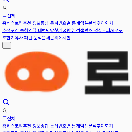
전체
홈
히스토리
추천 정보
종합 통계
번호별 통계
엑셀분석
추이
회차
추적
구간 출현
연결 패턴
명당찾기
궁합수 검색
번호 생성
로피AI
로또
조합기
유사 패턴 분석
운세
문의게시판
전체
홈
히스토리
추천 정보
종합 통계
번호별 통계
엑셀분석
추이
회차