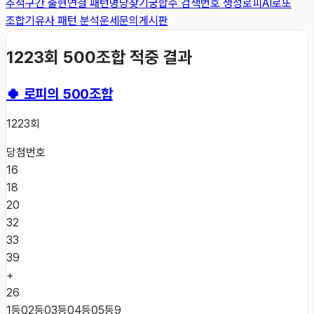
추적
구간 출현
연결 패턴
명당찾기
궁합수 검색
번호 생성
로피AI
로또
조합기
유사 패턴 분석
운세
문의게시판
1223
회 500조합 적중 결과
🍀 로피의 500조합
1223
회
당첨번호
16
18
20
32
33
39
+
26
1등
0
2등
0
3등
0
4등
0
5등
9