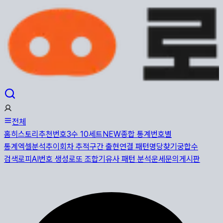
전체
홈
히스토리
추천번호
3수 10세트
NEW
종합 통계
번호별
통계
엑셀분석
추이
회차 추적
구간 출현
연결 패턴
명당찾기
궁합수
검색
로피AI
번호 생성
로또 조합기
유사 패턴 분석
운세
문의게시판