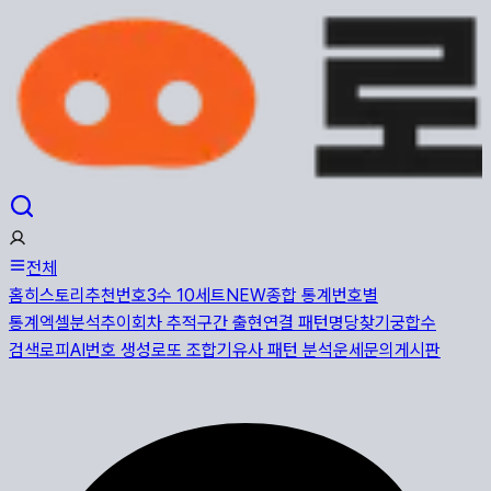
전체
홈
히스토리
추천번호
3수 10세트
NEW
종합 통계
번호별
통계
엑셀분석
추이
회차 추적
구간 출현
연결 패턴
명당찾기
궁합수
검색
로피AI
번호 생성
로또 조합기
유사 패턴 분석
운세
문의게시판