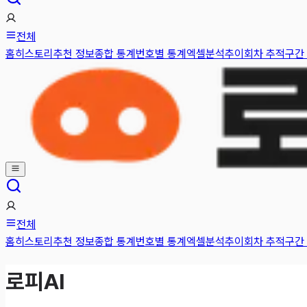
전체
홈
히스토리
추천 정보
종합 통계
번호별 통계
엑셀분석
추이
회차 추적
구간
전체
홈
히스토리
추천 정보
종합 통계
번호별 통계
엑셀분석
추이
회차 추적
구간
로피AI